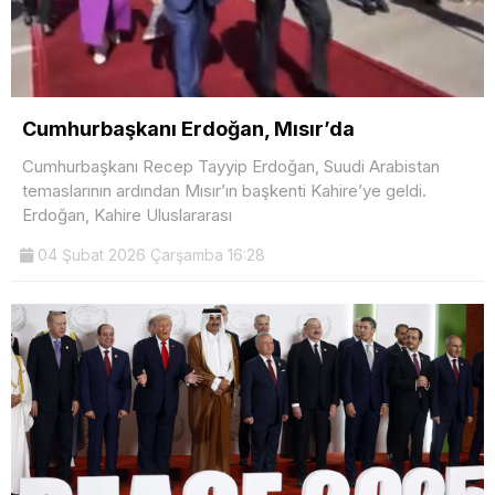
Cumhurbaşkanı Erdoğan, Mısır’da
Cumhurbaşkanı Recep Tayyip Erdoğan, Suudi Arabistan
temaslarının ardından Mısır’ın başkenti Kahire’ye geldi.
Erdoğan, Kahire Uluslararası
04 Şubat 2026 Çarşamba 16:28