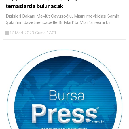
temaslarda bulunacak
Dışişleri Bakanı Mevlüt Çavuşoğlu, Mısırlı mevkidaşı Samih
Şukri'nin davetine icabetle 18 Mart'ta Mısır'a resmi bir
17 Mart 2023 Cuma 17:01