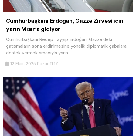
Cumhurbaşkanı Erdoğan, Gazze Zirvesi için
yarın Mısır’a gidiyor
Cumhurbaşkanı Recep Tayyip Erdoğan, Gazze’deki
çatışmaların sona erdirilmesine yönelik diplomatik çabalara
destek vermek amacıyla yarın
12 Ekim 2025 Pazar 11:17