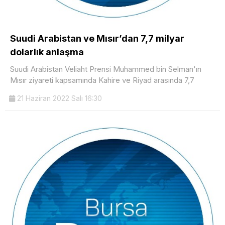
Suudi Arabistan ve Mısır’dan 7,7 milyar
dolarlık anlaşma
Suudi Arabistan Veliaht Prensi Muhammed bin Selman'ın
Mısır ziyareti kapsamında Kahire ve Riyad arasında 7,7
21 Haziran 2022 Salı 16:30