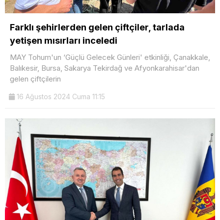
Farklı şehirlerden gelen çiftçiler, tarlada
yetişen mısırları inceledi
MAY Tohum'un ‘Güçlü Gelecek Günleri' etkinliği, Çanakkale,
Balıkesir, Bursa, Sakarya Tekirdağ ve Afyonkarahisar'dan
gelen çiftçilerin
16 Ağustos 2024 Cuma 11:15