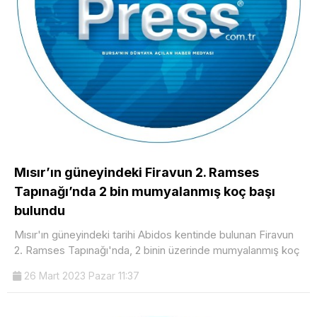
Mısır’ın güneyindeki Firavun 2. Ramses
Tapınağı’nda 2 bin mumyalanmış koç başı
bulundu
Mısır'ın güneyindeki tarihi Abidos kentinde bulunan Firavun
2. Ramses Tapınağı'nda, 2 binin üzerinde mumyalanmış koç
26 Mart 2023 Pazar 11:37