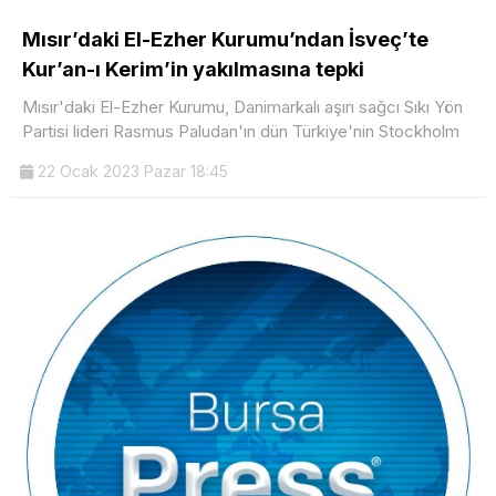
Mısır’daki El-Ezher Kurumu’ndan İsveç’te
Kur’an-ı Kerim’in yakılmasına tepki
Mısır'daki El-Ezher Kurumu, Danimarkalı aşırı sağcı Sıkı Yön
Partisi lideri Rasmus Paludan'ın dün Türkiye'nin Stockholm
22 Ocak 2023 Pazar 18:45