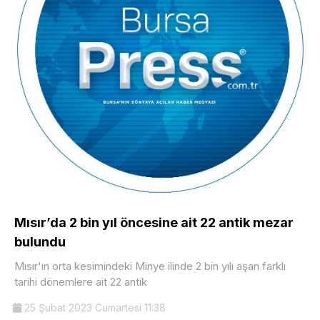
Mısır’da 2 bin yıl öncesine ait 22 antik mezar
bulundu
Mısır'ın orta kesimindeki Minye ilinde 2 bin yılı aşan farklı
tarihi dönemlere ait 22 antik
25 Şubat 2023 Cumartesi 11:38