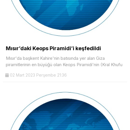
Mısır’daki Keops Piramidi’i keşfedildi
Mısır'da başkent Kahire'nin batısında yer alan Giza
piramitlerinin en büyüğü olan Keops Piramidi'nin (Kral Khufu
02 Mart 2023 Perşembe 21:36