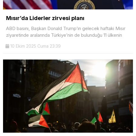
Mısır’da Liderler zirvesi planı
ABD basını, Başkan Donald Trump’ın gelecek haftaki Mısır
ziyaretinde aralarında Türkiye’nin de bulunduğu 11 ülkenin
10 Ekim 2025 Cuma 23:39