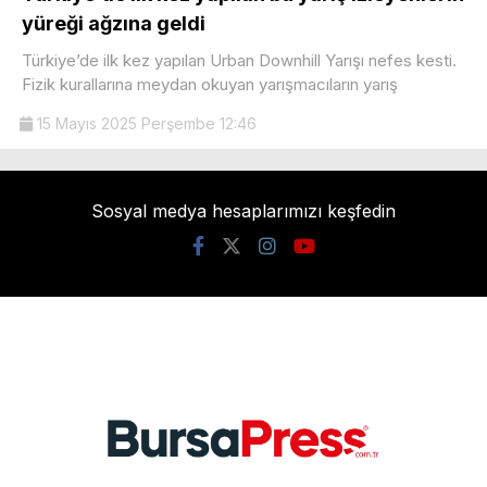
yüreği ağzına geldi
Türkiye’de ilk kez yapılan Urban Downhill Yarışı nefes kesti.
Fizik kurallarına meydan okuyan yarışmacıların yarış
15 Mayıs 2025 Perşembe 12:46
Sosyal medya hesaplarımızı keşfedin