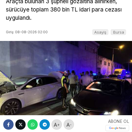
Araçta bulunan 3 şüpheli gözaltına alınırken,
sürücüye toplam 380 bin TL idari para cezası
uygulandı.
Giriş: 08-08-2026 02:00
Asayiş
Bursa
ABONE OL
+
-