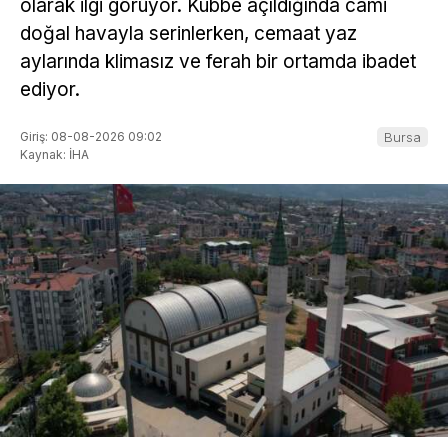
olarak ilgi görüyor. Kubbe açıldığında cami
doğal havayla serinlerken, cemaat yaz
aylarında klimasız ve ferah bir ortamda ibadet
ediyor.
Giriş: 08-08-2026 09:02
Bursa
Kaynak: İHA