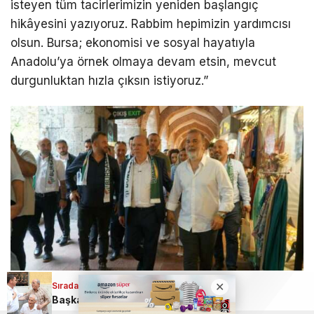
isteyen tüm tacirlerimizin yeniden başlangıç
hikâyesini yazıyoruz. Rabbim hepimizin yardımcısı
olsun. Bursa; ekonomisi ve sosyal hayatıyla
Anadolu’ya örnek olmaya devam etsin, mevcut
durgunluktan hızla çıksın istiyoruz.”
Sıradaki Haber
Başkan Aydın, vatandaşların görüş, talep ve önerilerini yerinde dinledi
Bursa’nın üretim gücüne dikkat çeken Matlı, şehrin