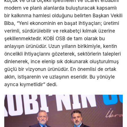
küçük ve orta ölçekli işletmeleri ve ticaret erbabını
modern ve planlı alanlarda buluşturacak kapsamlı
bir kalkınma hamlesi olduğunu belirten Başkan Vekili
Biba, “Yeni ekonominin en başat ihtiyaçları; üretimi
verimli, sürdürülebilir ve rekabetçi kılmak üzerine
şekillenmektedir. KOBİ OSB de tam olarak bu
anlayışın ürünüdür. Uzun yılların birikimiyle, kentin
öncelikli ihtiyaçlarını gözeterek, sektörlerin talepleri
dinlenerek, ince elenip sık dokunarak oluşturulmuş
güçlü bir vizyonun ürünüdür. En önemlisi de ortak
aklın, istişarenin ve uzlaşının eseridir. Bu yönüyle
ayrıca kıymetlidir” dedi.