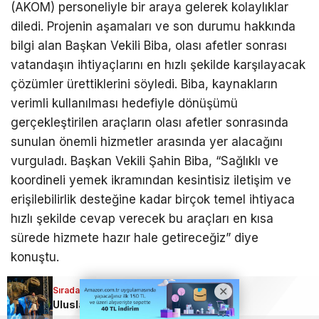
(AKOM) personeliyle bir araya gelerek kolaylıklar
diledi. Projenin aşamaları ve son durumu hakkında
bilgi alan Başkan Vekili Biba, olası afetler sonrası
vatandaşın ihtiyaçlarını en hızlı şekilde karşılayacak
çözümler ürettiklerini söyledi. Biba, kaynakların
verimli kullanılması hedefiyle dönüşümü
gerçekleştirilen araçların olası afetler sonrasında
sunulan önemli hizmetler arasında yer alacağını
vurguladı. Başkan Vekili Şahin Biba, “Sağlıklı ve
koordineli yemek ikramından kesintisiz iletişim ve
erişilebilirlik desteğine kadar birçok temel ihtiyaca
hızlı şekilde cevap verecek bu araçları en kısa
sürede hizmete hazır hale getireceğiz” diye
konuştu.
Sıradaki Haber
Uluslararası Bursa Festivali’nde bu kez çocuklar eğlendi!