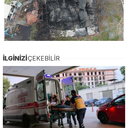
İLGİNİZİ
ÇEKEBİLİR