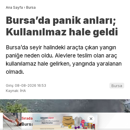
Ana Sayfa
›
Bursa
Bursa’da panik anları;
Kullanılmaz hale geldi
Bursa’da seyir halindeki araçta çıkan yangın
paniğe neden oldu. Alevlere teslim olan araç
kullanılamaz hale gelirken, yangında yaralanan
olmadı.
Giriş: 08-08-2026 16:53
Bursa
Kaynak: İHA
Sıradaki Haber
Bursa’da çay bahçesinde şaşırtan buluşma! Elleriyle besledi