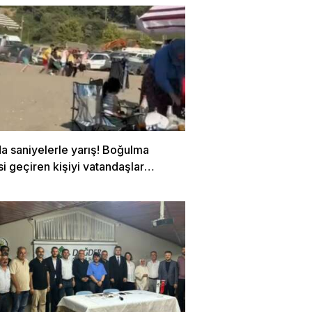
a saniyelerle yarış! Boğulma
si geçiren kişiyi vatandaşlar
dı…