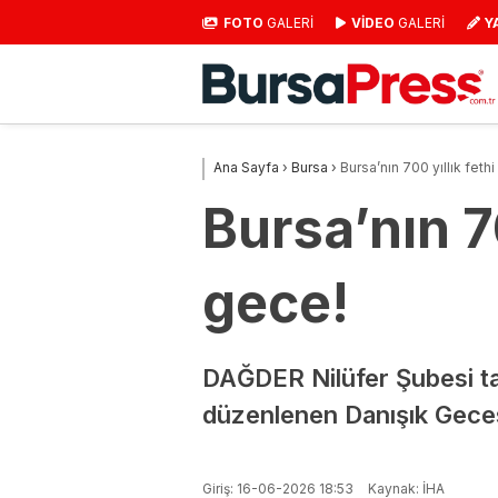
FOTO
GALERİ
VİDEO
GALERİ
Y
Ana Sayfa
›
Bursa
›
Bursa’nın 700 yıllık fethi
Bursa’nın 70
gece!
DAĞDER Nilüfer Şubesi tara
düzenlenen Danışık Gecesi
Giriş: 16-06-2026 18:53
Kaynak: İHA