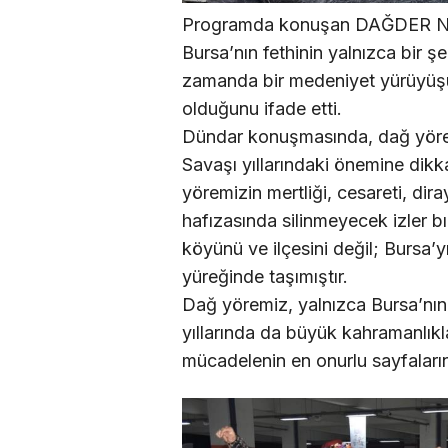
Programda konuşan DAĞDER Nilü
Bursa’nın fethinin yalnızca bir şe
zamanda bir medeniyet yürüyüşü
olduğunu ifade etti.
Dündar konuşmasında, dağ yöresi
Savaşı yıllarındaki önemine dikk
yöremizin mertliği, cesareti, dir
hafızasında silinmeyecek izler b
köyünü ve ilçesini değil; Bursa’
yüreğinde taşımıştır.
Dağ yöremiz, yalnızca Bursa’nın
yıllarında da büyük kahramanlıkla
mücadelenin en onurlu sayfalarınd