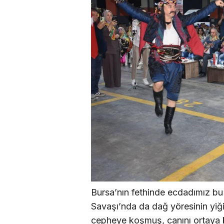
Bursa’nın fethinde ecdadımız bu t
Savaşı’nda da dağ yöresinin yiğit
cepheye koşmuş, canını ortaya