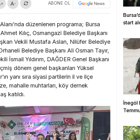
ABONE OL
+
-
Bursa’
start al
r Alanı’nda düzenlenen programa; Bursa
e Ahmet Kılıç, Osmangazi Belediye Başkanı
şkan Vekili Mustafa Aslan, Nilüfer Belediye
rhaneli Belediye Başkanı Ali Osman Tayır,
ili İsmail Yıldırım, DAĞDER Genel Başkanı
miş dönem genel başkanları Yüksel
n yanı sıra siyasi partilerin il ve ilçe
mize, mahalle muhtarları, köy dernek
ş katıldı.
İnegöl
Temmuz