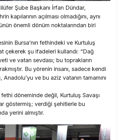
fer Şube Başkanı İrfan Dündar,
hrin kapılarının açılması olmadığını, aynı
nün önemli dönüm noktalarından biri
nin Bursa’nın fethindeki ve Kurtuluş
at çekerek şu ifadeleri kullandı: “Dağ
ayeti ve vatan sevdası; bu toprakların
ırakmıştır. Bu yörenin insanı, sadece kendi
yı, Anadolu’yu ve bu aziz vatanın tamamını
 fethi döneminde değil, Kurtuluş Savaşı
r göstermiş; verdiği şehitlerle bu
a yerini almıştır.