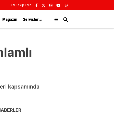
Bizi Takip Edin
Magazin
Servisler
nlamlı
kleri kapsamında
HABERLER