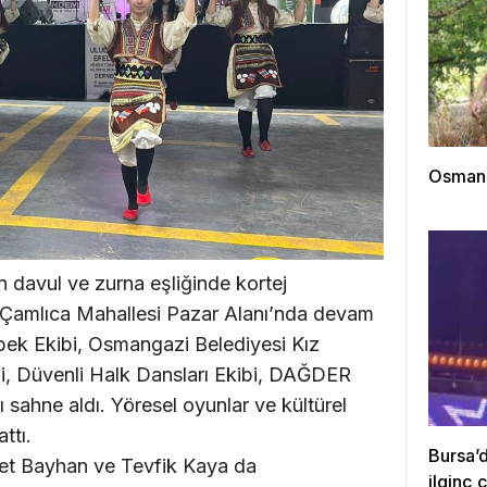
Osmanga
davul ve zurna eşliğinde kortej
Çamlıca Mahallesi Pazar Alanı’nda devam
ybek Ekibi, Osmangazi Belediyesi Kız
ibi, Düvenli Halk Dansları Ekibi, DAĞDER
ı sahne aldı. Yöresel oyunlar ve kültürel
ttı.
Bursa’d
met Bayhan ve Tevfik Kaya da
ilginç ç