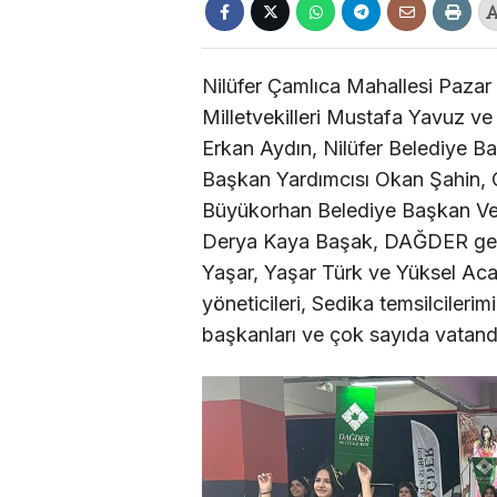
Nilüfer Çamlıca Mahallesi Paza
Milletvekilleri Mustafa Yavuz v
Erkan Aydın, Nilüfer Belediye Ba
Başkan Yardımcısı Okan Şahin, O
Büyükorhan Belediye Başkan Vek
Derya Kaya Başak, DAĞDER geç
Yaşar, Yaşar Türk ve Yüksel Acar’ı
yöneticileri, Sedika temsilcileri
başkanları ve çok sayıda vatanda