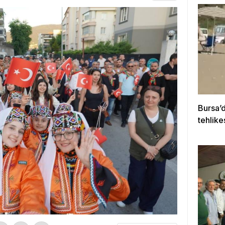
Bursa’d
tehlike
kurtar