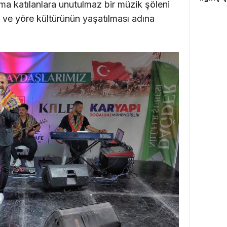
ama katılanlara unutulmaz bir müzik şöleni
k ve yöre kültürünün yaşatılması adına