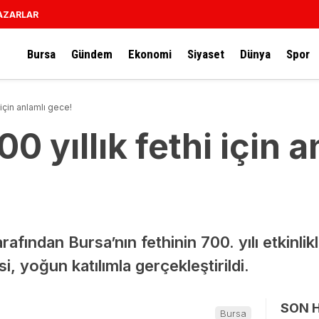
AZARLAR
Bursa
Gündem
Ekonomi
Siyaset
Dünya
Spor
 için anlamlı gece!
0 yıllık fethi için a
fından Bursa’nın fethinin 700. yılı etkinli
, yoğun katılımla gerçekleştirildi.
SON 
Bursa