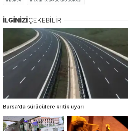
BURSA
TARIHI ARAPŞÜKRÜ SOKAĞI
İLGİNİZİ
ÇEKEBİLİR
Bursa’da sürücülere kritik uyarı