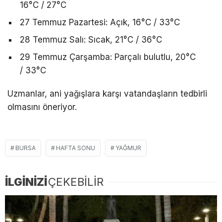
16°C / 27°C
27 Temmuz Pazartesi: Açık, 16°C / 33°C
28 Temmuz Salı: Sıcak, 21°C / 36°C
29 Temmuz Çarşamba: Parçalı bulutlu, 20°C
/ 33°C
Uzmanlar, ani yağışlara karşı vatandaşların tedbirli
olmasını öneriyor.
BURSA
HAFTA SONU
YAĞMUR
İLGİNİZİ
ÇEKEBİLİR