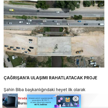
ÇAĞRIŞAN’A ULAŞIMI RAHATLATACAK PROJE
Şahin Biba başkanlığındaki heyet ilk olarak
‘Mudanya-Çağrışan Alt Geçit Proje’ sahasını
Sıradaki Haber
inceledi. Proje hakkında değerlendirmelerde bulunan
Bursa’da skandal görüntüler: Kanalizasyon suyu vatandaşların üzerine aktı