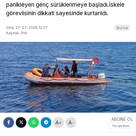
panikleyen genç sürüklenmeye başladı.İskele
görevlisinin dikkati sayesinde kurtarıldı.
Giriş: 27-07-2026 12:27
Bursa
Kaynak: İHA
ABONE OL
+
-