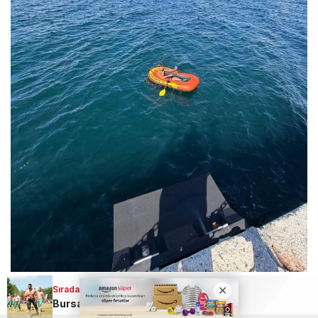
Sıradaki Haber
Bursa’da Alıç Yaylası Karakucak Güreşleri’nde kıyasıya mücadele!