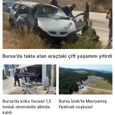
Bursa’da takla atan araçtaki çift yaşamını yitirdi
Bursa’da kriko faciası! 1,5
Bursa İznik’te Maviyemiş
tonluk otomobilin altında
Festivali coşkusu!
kaldı