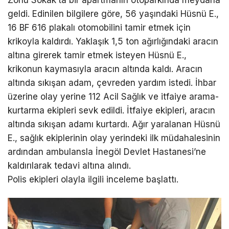
Zorlu Sokak’ta bir apartmanın otoparkında meydana
geldi. Edinilen bilgilere göre, 56 yaşındaki Hüsnü E.,
16 BF 616 plakalı otomobilini tamir etmek için
krikoyla kaldırdı. Yaklaşık 1,5 ton ağırlığındaki aracın
altına girerek tamir etmek isteyen Hüsnü E.,
krikonun kaymasıyla aracın altında kaldı. Aracın
altında sıkışan adam, çevreden yardım istedi. İhbar
üzerine olay yerine 112 Acil Sağlık ve itfaiye arama-
kurtarma ekipleri sevk edildi. İtfaiye ekipleri, aracın
altında sıkışan adamı kurtardı. Ağır yaralanan Hüsnü
E., sağlık ekiplerinin olay yerindeki ilk müdahalesinin
ardından ambulansla İnegöl Devlet Hastanesi’ne
kaldırılarak tedavi altına alındı.
Polis ekipleri olayla ilgili inceleme başlattı.