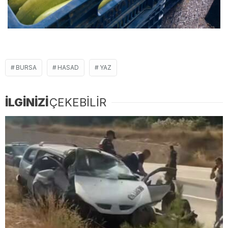
BURSA
HASAD
YAZ
İLGİNİZİ
ÇEKEBİLİR