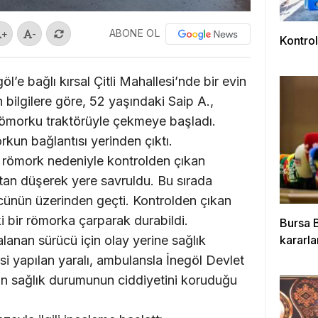
ABONE OL
+
-
Kontrol
l’e bağlı kırsal Çitli Mahallesi’nde bir evin
 bilgilere göre, 52 yaşındaki Saip A.,
römorku traktörüyle çekmeye başladı.
rkun bağlantısı yerinden çıktı.
 römork nedeniyle kontrolden çıkan
tan düşerek yere savruldu. Bu sırada
ücünün üzerinden geçti. Kontrolden çıkan
i bir römorka çarparak durabildi.
Bursa B
anan sürücü için olay yerine sağlık
kararla
esi yapılan yaralı, ambulansla İnegöl Devlet
’nın sağlık durumunun ciddiyetini koruduğu