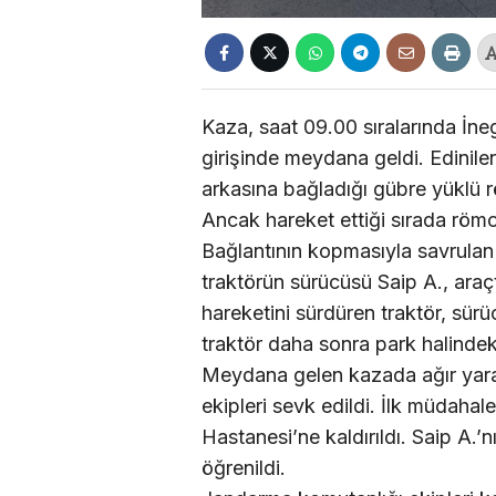
Kaza, saat 09.00 sıralarında İnegö
girişinde meydana geldi. Edinilen
arkasına bağladığı gübre yüklü 
Ancak hareket ettiği sırada römo
Bağlantının kopmasıyla savrulan
traktörün sürücüsü Saip A., araç
hareketini sürdüren traktör, sür
traktör daha sonra park halindek
Meydana gelen kazada ağır yaral
ekipleri sevk edildi. İlk müdahal
Hastanesi’ne kaldırıldı. Saip A.
öğrenildi.