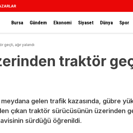
AZARLAR
Bursa
Gündem
Ekonomi
Siyaset
Dünya
Spor
r geçti, ağır yalandı
erinden traktör geçt
de meydana gelen trafik kazasında, gübre y
den çıkan traktör sürücüsünün üzerinden ge
visinin sürdüğü öğrenildi.