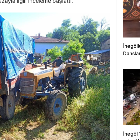
ayla ilgili inceleme başlattı.
İnegöll
Danslar
İnegöl 