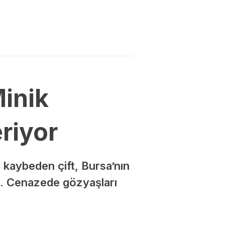
Minik
riyor
 kaybeden çift, Bursa’nın
di. Cenazede gözyaşları