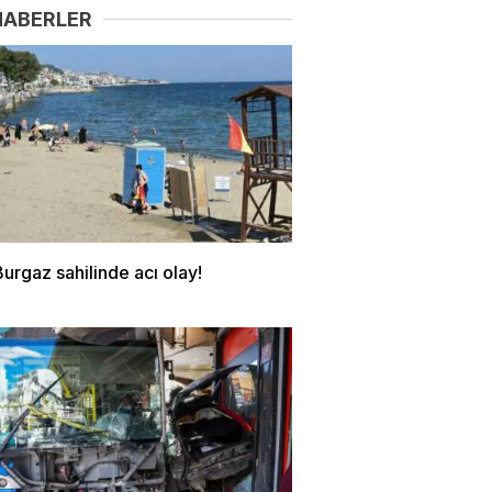
HABERLER
urgaz sahilinde acı olay!