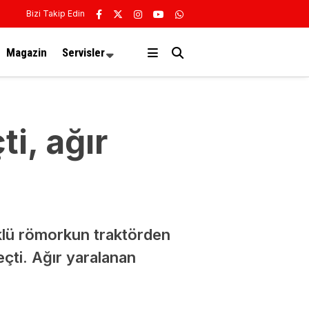
Bizi Takip Edin
Magazin
Servisler
i, ağır
üklü römorkun traktörden
çti. Ağır yaralanan