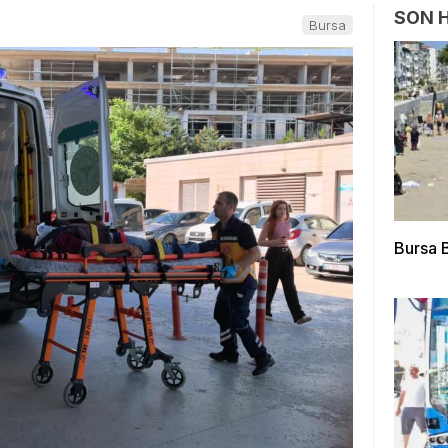
SON 
Bursa
Bursa B