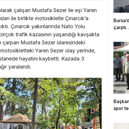
olarak çalışan Mustafa Sezer ile eşi Yaren
lan ile birlikte motosikletle Çınarcık’a
Bursa’
ıktı. Çınarcık yakınlarında Nato Yolu
çarptı
irçok trafik kazasının yaşandığı kavşakta
e çarpan Mustafa Sezer idaresindeki
motosikletteki Yaren Sezer olay yerinde,
astanede hayatını kaybetti. Kazada 3
ğır yaralandı.
Başkan 
spor te