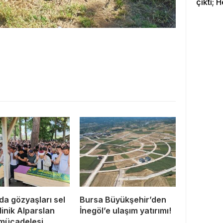
çıktı; 
da gözyaşları sel
Bursa Büyükşehir’den
Minik Alparslan
İnegöl’e ulaşım yatırımı!
mücadelesi