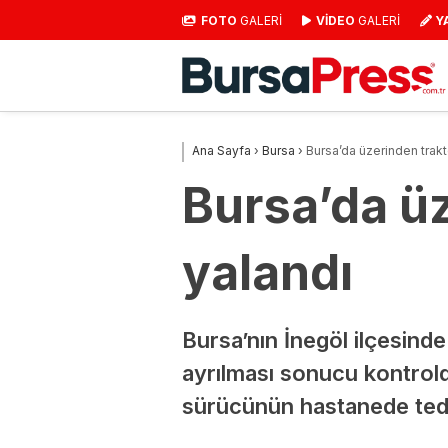
FOTO
GALERİ
VİDEO
GALERİ
Y
Ana Sayfa
›
Bursa
›
Bursa’da üzerinden traktö
Bursa’da üz
yalandı
Bursa’nın İnegöl ilçesin
ayrılması sonucu kontrol
sürücünün hastanede teda