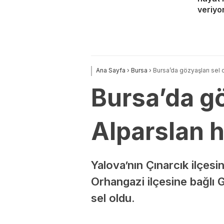
veriyo
Ana Sayfa
›
Bursa
›
Bursa’da gözyaşları sel 
Bursa’da gö
Alparslan 
Yalova’nın Çınarcık ilçes
Orhangazi ilçesine bağlı 
sel oldu.