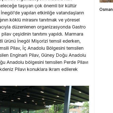
 geleceğe taşıyan çok önemli bir kültür
Osmanga
 İnegöl’de yapılan etkinliğe vatandaşların
ğının köklü mirasını tanıtmak ve yöresel
macıyla düzenlenen organizasyonda Gastro
 pilav çeşidinin tanıtımı yapıldı. Marmara
tli ürünü İnegöl Mişorizi temsil ederken,
sili Pilav, İç Anadolu Bölgesini temsilen
ilen Enginarlı Pilav, Güney Doğu Anadolu
Doğu Anadolu bölgesini temsilen Perde Pilavı
kdeniz Pilavı konuklara ikram edilerek