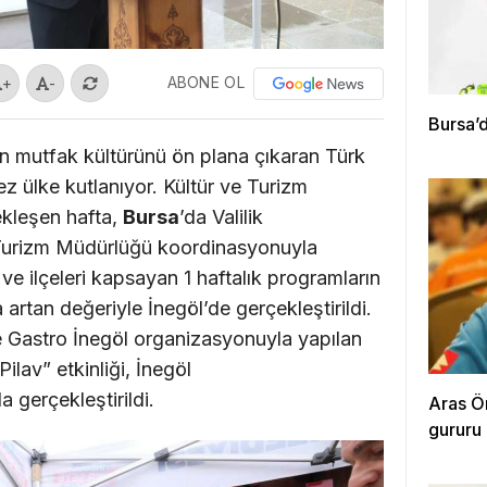
ABONE OL
+
-
Bursa’d
in mutfak kültürünü ön plana çıkaran Türk
ez ülke kutlanıyor. Kültür ve Turizm
ekleşen hafta,
Bursa
’da Valilik
 Turizm Müdürlüğü koordinasyonuyla
e ilçeleri kapsayan 1 haftalık programların
 artan değeriyle İnegöl’de gerçekleştirildi.
de Gastro İnegöl organizasyonuyla yapılan
ilav” etkinliği, İnegöl
a gerçekleştirildi.
Aras Ö
gururu