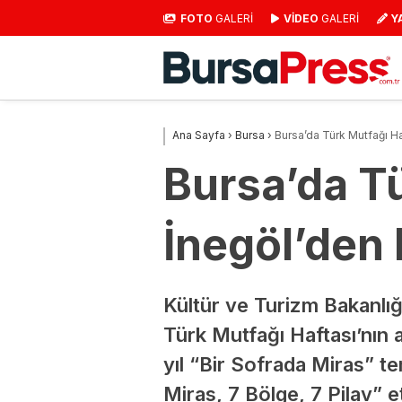
FOTO
GALERİ
VİDEO
GALERİ
Y
Ana Sayfa
›
Bursa
›
Bursa’da Türk Mutfağı Ha
Bursa’da Tü
İnegöl’den 
Kültür ve Turizm Bakanlığı
Türk Mutfağı Haftası’nın aç
yıl “Bir Sofrada Miras” te
Miras, 7 Bölge, 7 Pilav” e