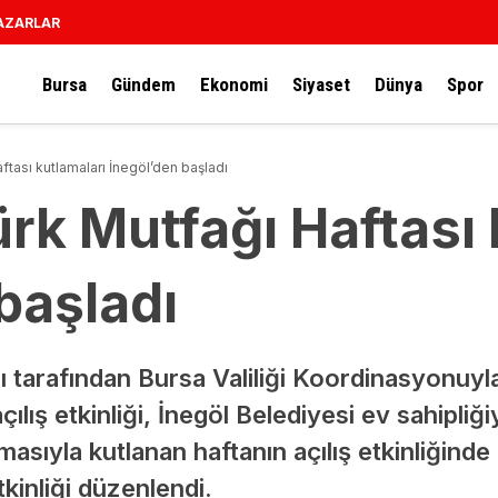
AZARLAR
Bursa
Gündem
Ekonomi
Siyaset
Dünya
Spor
ftası kutlamaları İnegöl’den başladı
rk Mutfağı Haftası 
başladı
 tarafından Bursa Valiliği Koordinasyonuyla 
ılış etkinliği, İnegöl Belediyesi ev sahipliğ
masıyla kutlanan haftanın açılış etkinliğinde
tkinliği düzenlendi.