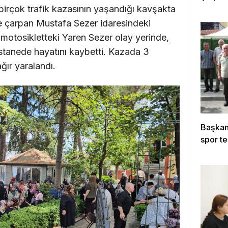
irçok trafik kazasının yaşandığı kavşakta
e çarpan Mustafa Sezer idaresindeki
motosikletteki Yaren Sezer olay yerinde,
astanede hayatını kaybetti. Kazada 3
ğır yaralandı.
Başkan 
spor te