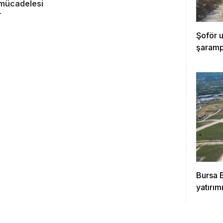
mücadelesi
r
Şoför 
şarampo
Bursa 
yatırımı