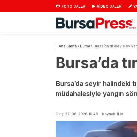
FOTO
GALERİ
VİDEO
GALERİ
Y
Ana Sayfa
›
Bursa
›
Bursa’da tır alev alev yan
Bursa’da tır
Bursa’da seyir halindeki tı
müdahalesiyle yangın sön
Giriş: 27-06-2026 10:48
Kaynak: İHA