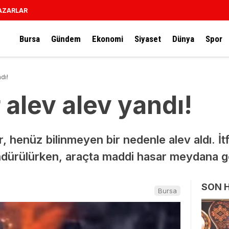
AZARLAR
Bursa
Gündem
Ekonomi
Siyaset
Dünya
Spor
dı!
 alev alev yandı!
r, henüz bilinmeyen bir nedenle alev aldı. İtf
dürülürken, araçta maddi hasar meydana ge
SON 
Bursa