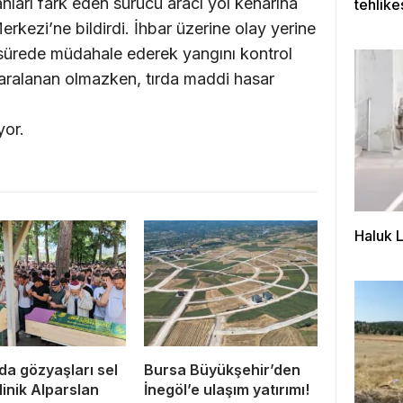
ları fark eden sürücü aracı yol kenarına
tehlike
kurtar
rkezi’ne bildirdi. İhbar üzerine olay yerine
sa sürede müdahale ederek yangını kontrol
yaralanan olmazken, tırda maddi hasar
yor.
Haluk 
da gözyaşları sel
Bursa Büyükşehir’den
Minik Alparslan
İnegöl’e ulaşım yatırımı!