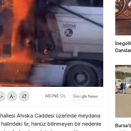
İnegöll
Danslar
ABONE OL
+
-
Mahallesi Ahıska Caddesi üzerinde meydana
r halindeki tır, henüz bilinmeyen bir nedenle
Bursa’d