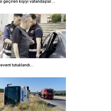
si geçiren kişiyi vatandaşlar
dı…
Levent tutuklandı…