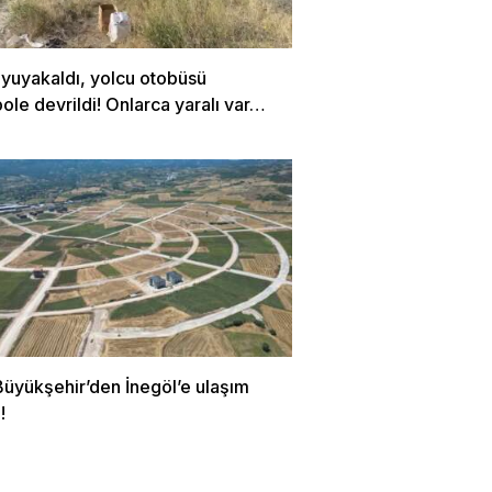
uyuyakaldı, yolcu otobüsü
le devrildi! Onlarca yaralı var…
Büyükşehir’den İnegöl’e ulaşım
!