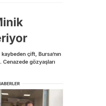
Minik
riyor
 kaybeden çift, Bursa’nın
di. Cenazede gözyaşları
HABERLER