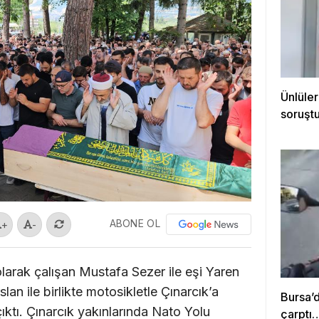
Ünlüler
soruştu
ABONE OL
+
-
olarak çalışan Mustafa Sezer ile eşi Yaren
lan ile birlikte motosikletle Çınarcık’a
Bursa’
ıktı. Çınarcık yakınlarında Nato Yolu
çarptı