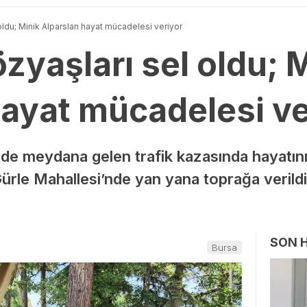
oldu; Minik Alparslan hayat mücadelesi veriyor
zyaşları sel oldu; 
hayat mücadelesi ve
inde meydana gelen trafik kazasında hayatını
Gürle Mahallesi’nde yan yana toprağa veril
SON 
Bursa