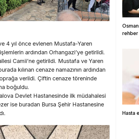
Osmang
rehber
ve 4 yıl önce evlenen Mustafa-Yaren
şlemlerin ardından Orhangazi’ye getirildi.
lesi Camii’ne getirildi. Mustafa ve Yaren
urada kılınan cenaze namazının ardından
prağa verildi. Çiftin cenaze töreninde
ına boğuldu.
alova Devlet Hastanesinde ilk müdahalesi
ezer ise buradan Bursa Şehir Hastanesine
Hasta 
dı.