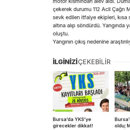
motor kısmından alev aldı. Duman
çekerek durumu 112 Acil Çağrı Me
sevk edilen itfaiye ekipleri, kı
altına alıp söndürdü. Yangında 
oluştu.
Yangının çıkış nedenine araştırılı
İLGİNİZİ
ÇEKEBİLİR
Bursa’da YKS’ye
Bursa’
girecekler dikkat!
oldu; 