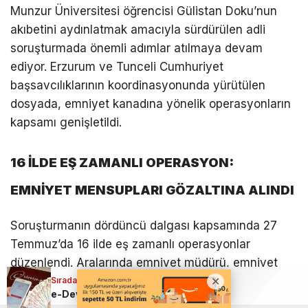
Munzur Üniversitesi öğrencisi Gülistan Doku’nun
akıbetini aydınlatmak amacıyla sürdürülen adli
soruşturmada önemli adımlar atılmaya devam
ediyor. Erzurum ve Tunceli Cumhuriyet
başsavcılıklarının koordinasyonunda yürütülen
dosyada, emniyet kanadına yönelik operasyonların
kapsamı genişletildi.
16 İLDE EŞ ZAMANLI OPERASYON:
EMNİYET MENSUPLARI GÖZALTINA ALINDI
Soruşturmanın dördüncü dalgası kapsamında 27
Temmuz’da 16 ilde eş zamanlı operasyonlar
düzenlendi. Aralarında emniyet müdürü, emniyet
amiri, başkomiser, komiser, polis memurları,
Sıradaki Haber
e-Devlet’e yeni özellik geldi
bilgisayar işletmeni ve emekli polislerin de yer aldığı