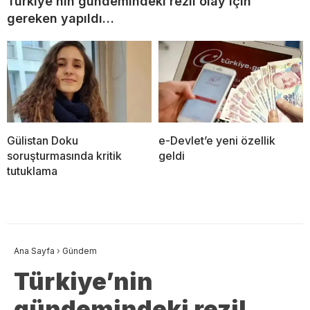
Türkiye’nin gündemindeki rezil olay için
gereken yapıldı…
Gülistan Doku
e-Devlet’e yeni özellik
soruşturmasında kritik
geldi
tutuklama
Ana Sayfa
›
Gündem
Türkiye’nin
gündemindeki rezil