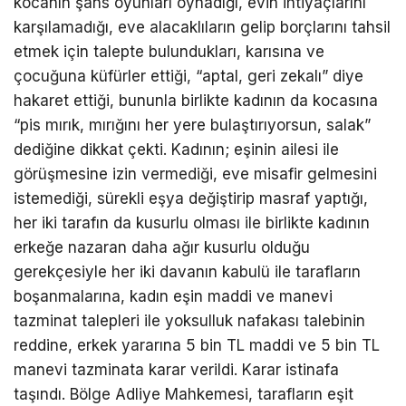
kocanın şans oyunları oynadığı, evin ihtiyaçlarını
karşılamadığı, eve alacaklıların gelip borçlarını tahsil
etmek için talepte bulundukları, karısına ve
çocuğuna küfürler ettiği, “aptal, geri zekalı” diye
hakaret ettiği, bununla birlikte kadının da kocasına
“pis mırık, mırığını her yere bulaştırıyorsun, salak”
dediğine dikkat çekti. Kadının; eşinin ailesi ile
görüşmesine izin vermediği, eve misafir gelmesini
istemediği, sürekli eşya değiştirip masraf yaptığı,
her iki tarafın da kusurlu olması ile birlikte kadının
erkeğe nazaran daha ağır kusurlu olduğu
gerekçesiyle her iki davanın kabulü ile tarafların
boşanmalarına, kadın eşin maddi ve manevi
tazminat talepleri ile yoksulluk nafakası talebinin
reddine, erkek yararına 5 bin TL maddi ve 5 bin TL
manevi tazminata karar verildi. Karar istinafa
taşındı. Bölge Adliye Mahkemesi, tarafların eşit