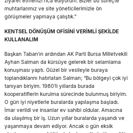
ziyaret etmenizi rica ediyorum. Bizler bu süreçte
muhtarlarımız ve site yöneticilerimizle ön
görüşmeler yapmaya çalıştık.”
KENTSEL DÖNÜŞÜM OFİSİNİ VERİMLİ ŞEKİLDE
KULLANALIM
Başkan Taban’ın ardından AK Parti Bursa Milletvekili
Ayhan Salman da kürsüye gelerek bir selamlama
konuşması yaptı. Güzel bir vesileyle buraya
toplandıklarını hatırlatan Salman; “Bu bölgeyi çok iyi
tanıyan biriyim. 1980’li yıllarda burada
kooperatiflerin kurulma sürecinde bulunmuş biriyim.
O gün iyi niyetlerle buralarda yapılaşma başladı.
İmar verildi ve insanlar ev sahibi oldular. Amacına
da ulaşılmış bir iş. Uzun yıllar buralarda yaşandı ve
yaşanmaya devam ediyor. Ancak o gün eksik