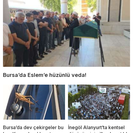
Bursa’da Eslem’e hüzünlü veda!
Bursa’da dev çekirgeler bu
İnegöl Alanyurt’ta kentsel