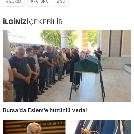
BURSA
FATURA
SU
İLGİNİZİ
ÇEKEBİLİR
Bursa’da Eslem’e hüzünlü veda!