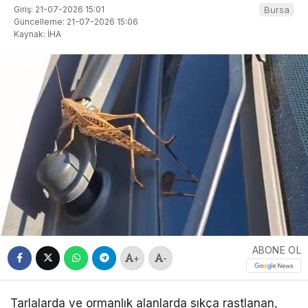
Giriş: 21-07-2026 15:01
Bursa
Güncelleme: 21-07-2026 15:06
Kaynak: İHA
ABONE OL
+
-
Tarlalarda ve ormanlık alanlarda sıkça rastlanan,