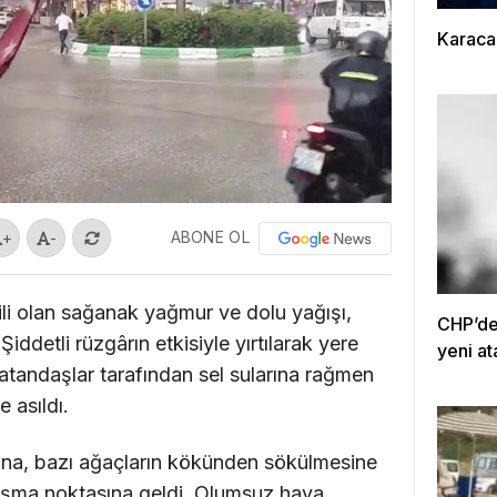
Karaca
ABONE OL
+
-
kili olan sağanak yağmur ve dolu yağışı,
CHP’de 
iddetli rüzgârın etkisiyle yırtılarak yere
yeni at
atandaşlar tarafından sel sularına rağmen
 asıldı.
ırtına, bazı ağaçların kökünden sökülmesine
taşma noktasına geldi. Olumsuz hava