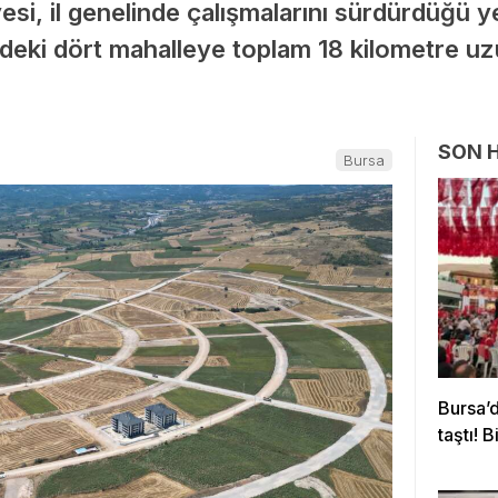
i, il genelinde çalışmalarını sürdürdüğü ye
ndeki dört mahalleye toplam 18 kilometre u
SON 
Bursa
Bursa’
taştı! 