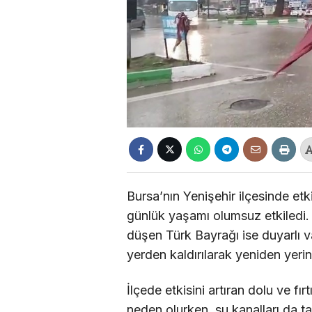
Bursa’nın Yenişehir ilçesinde et
günlük yaşamı olumsuz etkiledi. Ş
düşen Türk Bayrağı ise duyarlı v
yerden kaldırılarak yeniden yerine
İlçede etkisini artıran dolu ve f
neden olurken, su kanalları da 