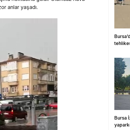
zor anlar yaşadı.
Bursa’d
tehlike
kurtar
Bursa İ
yapark