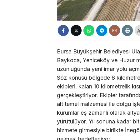
Bursa Büyükşehir Belediyesi Ulaş
Baykoca, Yeniceköy ve Huzur ma
uzunluğunda yeni imar yolu açma
Söz konusu bölgede 8 kilometre
ekipleri, kalan 10 kilometrelik k
gerçekleştiriyor. Ekipler taraf
alt temel malzemesi ile dolgu işl
kurumlar eş zamanlı olarak altyap
yürütülüyor. Yıl sonuna kadar bit
hizmete girmesiyle birlikte İnegö
gelmesi hedefleniyor.