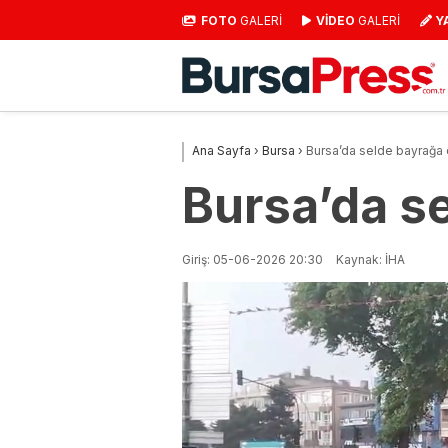
FOTO
GALERİ
VİDEO
GALERİ
Y
Ana Sayfa
›
Bursa
›
Bursa’da selde bayrağa d
Bursa’da se
Giriş: 05-06-2026 20:30
Kaynak: İHA