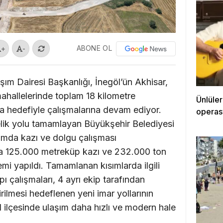
ABONE OL
+
-
ım Dairesi Başkanlığı, İnegöl’ün Akhisar,
hallelerinde toplam 18 kilometre
Ünlüle
 hedefiyle çalışmalarına devam ediyor.
operas
lik yolu tamamlayan Büyükşehir Belediyesi
ısımda kazı ve dolgu çalışması
ında 125.000 metreküp kazı ve 232.000 ton
emi yapıldı. Tamamlanan kısımlarda ilgili
ı çalışmaları, 4 ayrı ekip tarafından
irilmesi hedeflenen yeni imar yollarının
l ilçesinde ulaşım daha hızlı ve modern hale