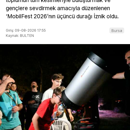
toplumun tüm kesimleriyle buluşturmak ve
gençlere sevdirmek amacıyla düzenlenen
‘MobilFest 2026’nın üçüncü durağı İznik oldu.
Giriş: 09-08-2026 17:55
Bursa
Kaynak: BULTEN