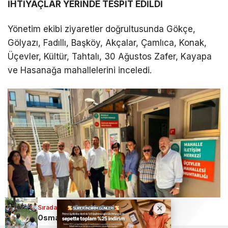
İHTİYAÇLAR YERİNDE TESPİT EDİLDİ
Yönetim ekibi ziyaretler doğrultusunda Gökçe,
Gölyazı, Fadıllı, Başköy, Akçalar, Çamlıca, Konak,
Üçevler, Kültür, Tahtalı, 30 Ağustos Zafer, Kayapa
ve Hasanağa mahallelerini inceledi.
Sıradaki Haber
Osmangazi’de Gezici kütüphane çocuklar için Bursa’yı geziyor