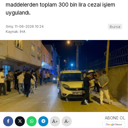
maddelerden toplam 300 bin lira cezai işlem
uygulandı.
Giriş: 11-06-2026 10:24
Bursa
Kaynak: İHA
ABONE OL
+
-