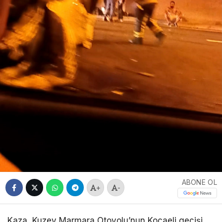
ABONE OL
+
-
Kaza, Kuzey Marmara Otoyolu’nun Kocaeli geçişi