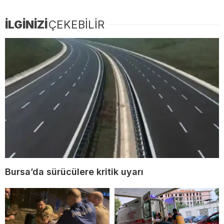
İLGİNİZİ
ÇEKEBİLİR
Bursa’da sürücülere kritik uyarı