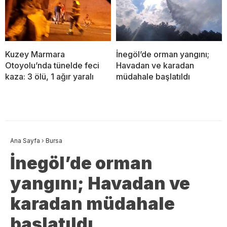
Kuzey Marmara
İnegöl’de orman yangını;
Otoyolu’nda tünelde feci
Havadan ve karadan
kaza: 3 ölü, 1 ağır yaralı
müdahale başlatıldı
Ana Sayfa
›
Bursa
İnegöl’de orman
yangını; Havadan ve
karadan müdahale
başlatıldı