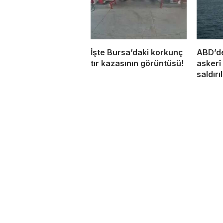
İşte Bursa’daki korkunç
ABD’de
tır kazasının görüntüsü!
askerî
saldırı