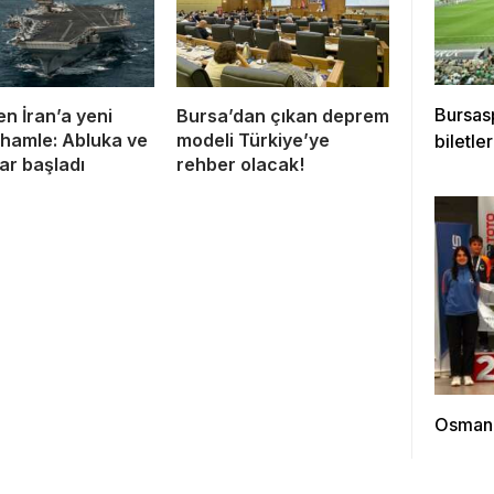
Bursas
n İran’a yeni
Bursa’dan çıkan deprem
 hamle: Abluka ve
modeli Türkiye’ye
biletle
lar başladı
rehber olacak!
Osmanga