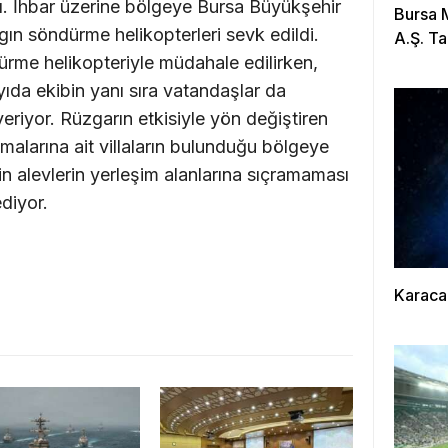
ı. İhbar üzerine bölgeye Bursa Büyükşehir
Bursa 
ngın söndürme helikopterleri sevk edildi.
A.Ş. Ta
rme helikopteriyle müdahale edilirken,
ıda ekibin yanı sıra vatandaşlar da
riyor. Rüzgarın etkisiyle yön değiştiren
malarına ait villaların bulunduğu bölgeye
rin alevlerin yerleşim alanlarına sıçramaması
ediyor.
Karaca