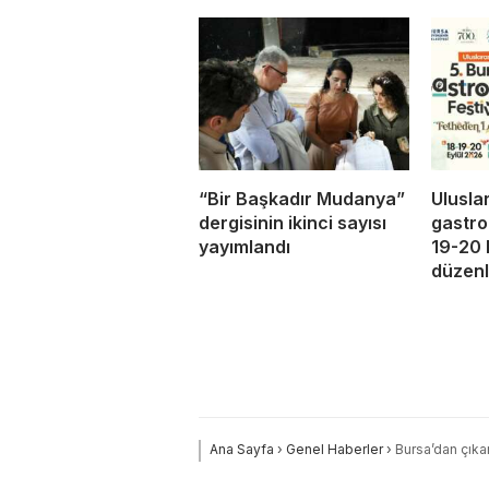
“Bir Başkadır Mudanya”
Ulusla
dergisinin ikinci sayısı
gastro
yayımlandı
19-20 
düzen
Ana Sayfa
›
Genel Haberler
›
Bursa’dan çıka