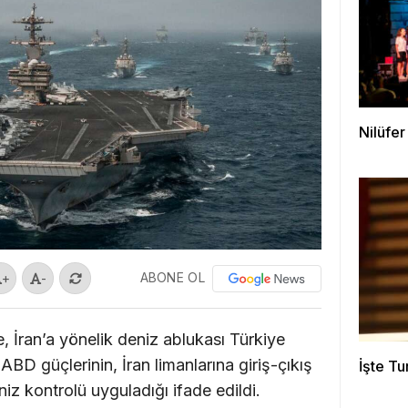
Nilüfer
ABONE OL
+
-
İran’a yönelik deniz ablukası Türkiye
 ABD güçlerinin, İran limanlarına giriş-çıkış
İşte T
iz kontrolü uyguladığı ifade edildi.