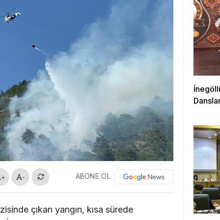
İnegöll
Danslar
ABONE OL
+
-
isinde çıkan yangın, kısa sürede