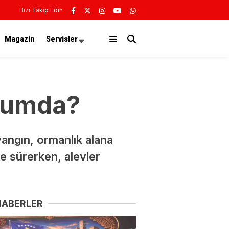
Bizi Takip Edin
Magazin
Servisler
urumda?
angın, ormanlık alana
e sürerken, alevler
HABERLER