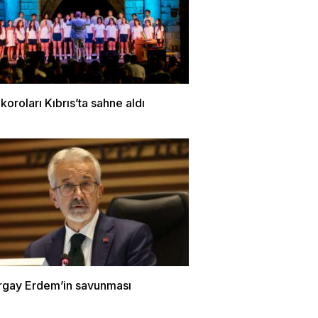
 koroları Kıbrıs’ta sahne aldı
urgay Erdem’in savunması