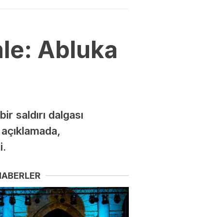
mle: Abluka
r saldırı dalgası
n açıklamada,
i.
HABERLER