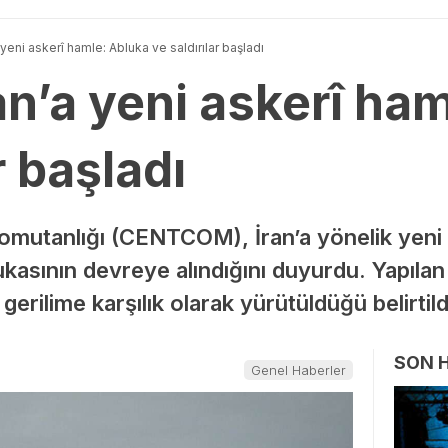
yeni askerî hamle: Abluka ve saldırılar başladı
n’a yeni askerî ha
r başladı
utanlığı (CENTCOM), İran’a yönelik yeni bi
lukasının devreye alındığını duyurdu. Yapıla
erilime karşılık olarak yürütüldüğü belirtild
SON 
Genel Haberler