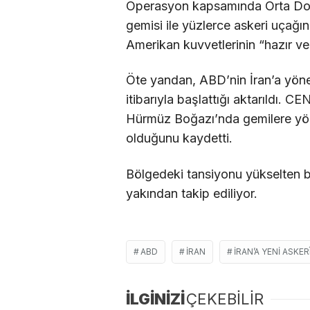
Operasyon kapsamında Orta Do
gemisi ile yüzlerce askeri uçağın
Amerikan kuvvetlerinin “hazır v
Öte yandan, ABD’nin İran’a yönel
itibarıyla başlattığı aktarıldı.
Hürmüz Boğazı’nda gemilere yöne
olduğunu kaydetti.
Bölgedeki tansiyonu yükselten b
yakından takip ediliyor.
ABD
İRAN
İRAN’A YENI ASKE
İLGİNİZİ
ÇEKEBİLİR