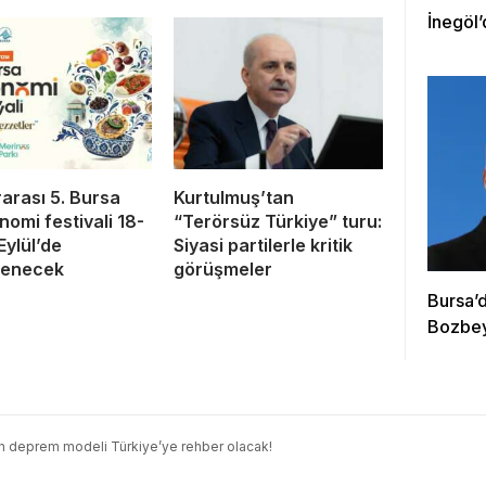
İnegöl’
rarası 5. Bursa
Kurtulmuş’tan
nomi festivali 18-
“Terörsüz Türkiye” turu:
Eylül’de
Siyasi partilerle kritik
lenecek
görüşmeler
Bursa’d
Bozbey
n deprem modeli Türkiye’ye rehber olacak!