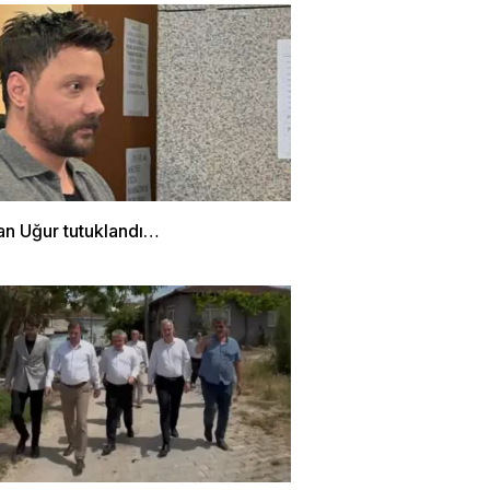
n Uğur tutuklandı…