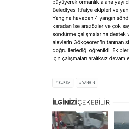
büyüyerek ormanlık alana yayıld
Belediyesi itfaiye ekipleri ve ya
Yangına havadan 4 yangın söndü
karadan ise arazözler ve çok say
söndürme çalışmalarına destek ve
alevlerin Gökçeören’in tanınan si
doğru ilerlediği öğrenildi. Ekiple
için çalışmaları aralıksız devam 
BURSA
YANGIN
İLGİNİZİ
ÇEKEBİLİR