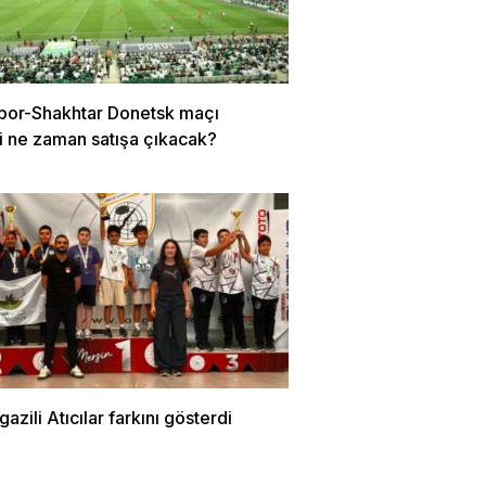
por-Shakhtar Donetsk maçı
ri ne zaman satışa çıkacak?
zili Atıcılar farkını gösterdi