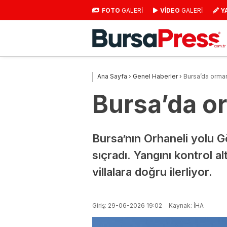
FOTO
GALERİ
VİDEO
GALERİ
Y
Ana Sayfa
›
Genel Haberler
›
Bursa’da orma
Bursa’da o
Bursa’nın Orhaneli yolu G
sıçradı. Yangını kontrol 
villalara doğru ilerliyor.
Giriş: 29-06-2026 19:02
Kaynak: İHA