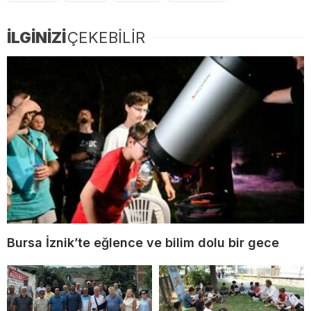
İLGİNİZİ
ÇEKEBİLİR
Bursa İznik’te eğlence ve bilim dolu bir gece