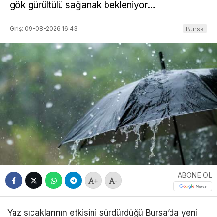
gök gürültülü sağanak bekleniyor…
Giriş: 09-08-2026 16:43
Bursa
ABONE OL
+
-
Yaz sıcaklarının etkisini sürdürdüğü Bursa’da yeni