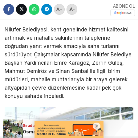
ABONE OL
+
-
Nilüfer Belediyesi, kent genelinde hizmet kalitesini
artırmak ve mahalle sakinlerinin taleplerine
doğrudan yanıt vermek amacıyla saha turlarını
sürdürüyor. Çalışmalar kapsamında Nilüfer Belediye
Başkan Yardımcıları Emre Karagöz, Zerrin Güleş,
Mahmut Demiröz ve Sinan Sarıbal ile ilgili birim
müdürleri, mahalle muhtarlarıyla bir araya gelerek
altyapıdan çevre düzenlemesine kadar pek çok
konuyu sahada inceledi.
Sıradaki Haber
Sıradaki Haber
Bursa Nilüfer’de sorunlar yerinde tespit ediliyor
Osmangazi’de Gezici kütüphane çocuklar için Bursa’yı geziyor