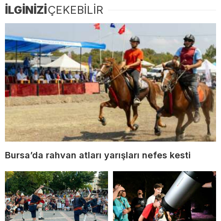
İLGİNİZİ
ÇEKEBİLİR
Bursa’da rahvan atları yarışları nefes kesti