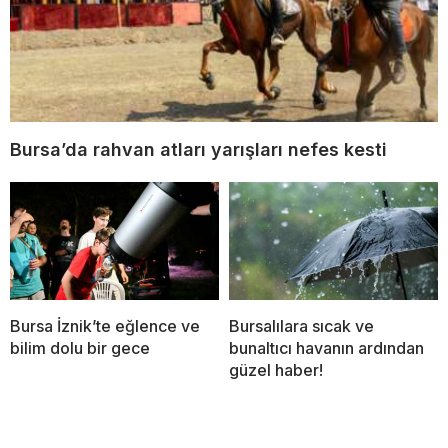
Bursa’da rahvan atları yarışları nefes kesti
Bursa İznik’te eğlence ve
Bursalılara sıcak ve
bilim dolu bir gece
bunaltıcı havanın ardından
güzel haber!