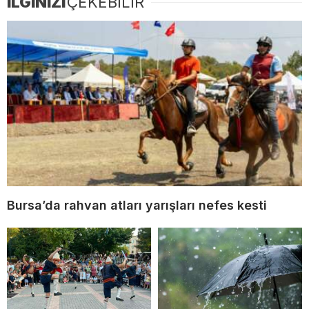
İLGİNİZİ
ÇEKEBİLİR
Bursa’da rahvan atları yarışları nefes kesti