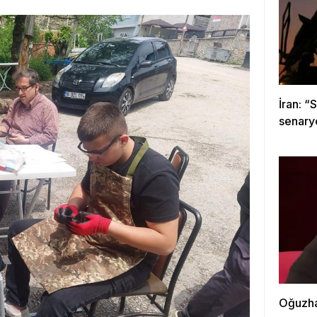
İran: “
senary
Oğuzha