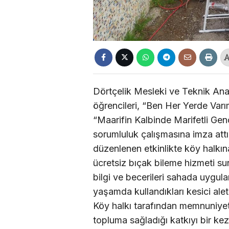
Dörtçelik Mesleki ve Teknik Ana
öğrencileri, “Ben Her Yerde Varı
“Maarifin Kalbinde Marifetli Gençl
sorumluluk çalışmasına imza attı.
düzenlenen etkinlikte köy halk
ücretsiz bıçak bileme hizmeti su
bilgi ve becerileri sahada uygul
yaşamda kullandıkları kesici aletl
Köy halkı tarafından memnuniyetl
topluma sağladığı katkıyı bir ke