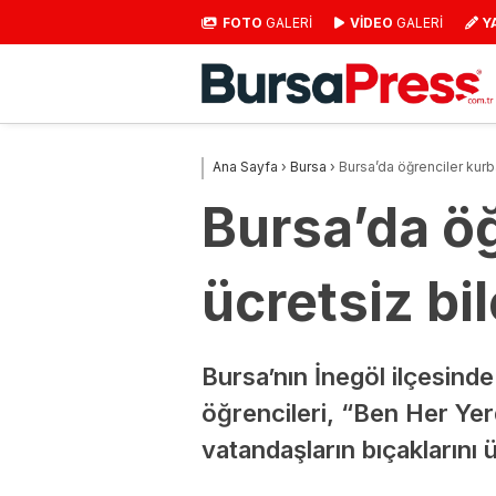
FOTO
GALERİ
VİDEO
GALERİ
Y
Ana Sayfa
›
Bursa
›
Bursa’da öğrenciler kurba
Bursa’da öğ
ücretsiz bil
Bursa’nın İnegöl ilçesind
öğrencileri, “Ben Her Ye
vatandaşların bıçaklarını ü