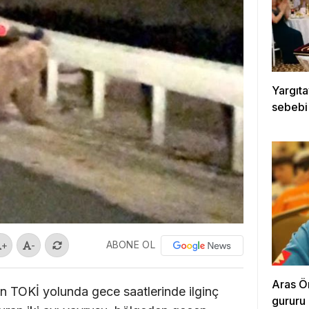
Yargıtay
sebebi
ABONE OL
+
-
Aras Ö
an TOKİ yolunda gece saatlerinde ilginç
gururu