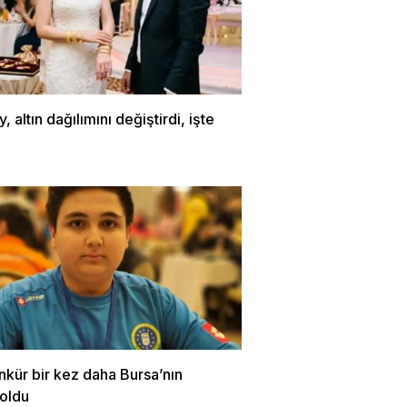
, altın dağılımını değiştirdi, işte
nkür bir kez daha Bursa’nın
 oldu