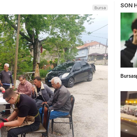
SON 
Bursa
Bursas