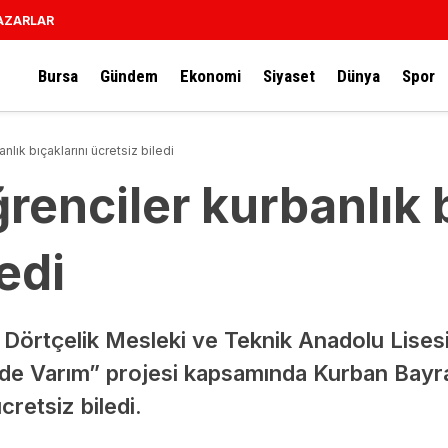
AZARLAR
Bursa
Gündem
Ekonomi
Siyaset
Dünya
Spor
nlık bıçaklarını ücretsiz biledi
renciler kurbanlık b
edi
e Dörtçelik Mesleki ve Teknik Anadolu Lisesi
rde Varım” projesi kapsamında Kurban Bay
cretsiz biledi.