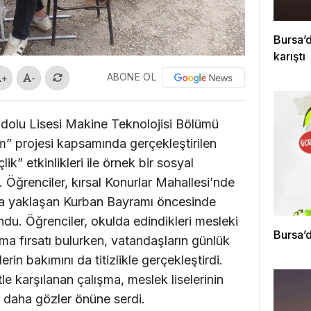
Bursa’d
karıştı
ABONE OL
+
-
dolu Lisesi Makine Teknolojisi Bölümü
m” projesi kapsamında gerçekleştirilen
ik” etkinlikleri ile örnek bir sosyal
 Öğrenciler, kırsal Konurlar Mahallesi’nde
ına yaklaşan Kurban Bayramı öncesinde
ndu. Öğrenciler, okulda edindikleri mesleki
Bursa’d
ama fırsatı bulurken, vatandaşların günlük
erin bakımını da titizlikle gerçekleştirdi.
e karşılanan çalışma, meslek liselerinin
z daha gözler önüne serdi.