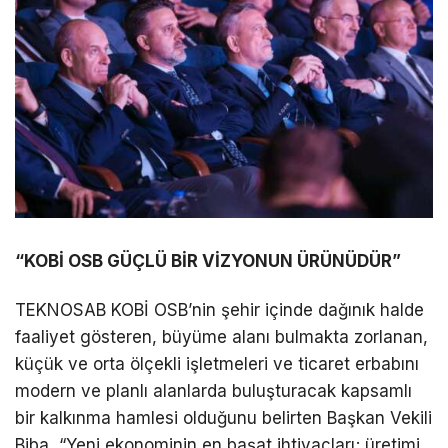
“KOBİ OSB GÜÇLÜ BİR VİZYONUN ÜRÜNÜDÜR”
TEKNOSAB KOBİ OSB’nin şehir içinde dağınık halde
faaliyet gösteren, büyüme alanı bulmakta zorlanan,
küçük ve orta ölçekli işletmeleri ve ticaret erbabını
modern ve planlı alanlarda buluşturacak kapsamlı
bir kalkınma hamlesi olduğunu belirten Başkan Vekili
Biba, “Yeni ekonominin en başat ihtiyaçları; üretimi