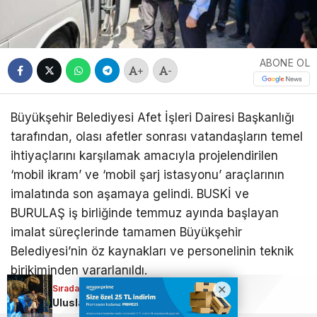
ABONE OL
+
-
Büyükşehir Belediyesi Afet İşleri Dairesi Başkanlığı
tarafından, olası afetler sonrası vatandaşların temel
ihtiyaçlarını karşılamak amacıyla projelendirilen
‘mobil ikram’ ve ‘mobil şarj istasyonu’ araçlarının
imalatında son aşamaya gelindi. BUSKİ ve
BURULAŞ iş birliğinde temmuz ayında başlayan
imalat süreçlerinde tamamen Büyükşehir
Belediyesi’nin öz kaynakları ve personelinin teknik
birikiminden yararlanıldı.
Sıradaki Haber
Sıradaki Haber
Uluslararası Bursa Festivali’nde bu kez çocuklar eğlendi!
Bursa Uludağ’da yangın var; Ekipler alarmda…