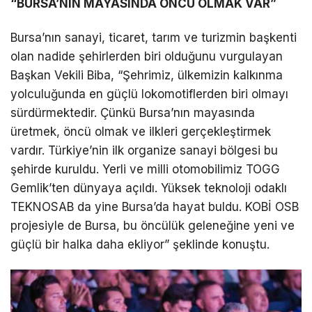
“BURSA’NIN MAYASINDA ÖNCÜ OLMAK VAR”
Bursa’nın sanayi, ticaret, tarım ve turizmin başkenti
olan nadide şehirlerden biri olduğunu vurgulayan
Başkan Vekili Biba, “Şehrimiz, ülkemizin kalkınma
yolculuğunda en güçlü lokomotiflerden biri olmayı
sürdürmektedir. Çünkü Bursa’nın mayasında
üretmek, öncü olmak ve ilkleri gerçekleştirmek
vardır. Türkiye’nin ilk organize sanayi bölgesi bu
şehirde kuruldu. Yerli ve milli otomobilimiz TOGG
Gemlik’ten dünyaya açıldı. Yüksek teknoloji odaklı
TEKNOSAB da yine Bursa’da hayat buldu. KOBİ OSB
projesiyle de Bursa, bu öncülük geleneğine yeni ve
güçlü bir halka daha ekliyor” şeklinde konuştu.