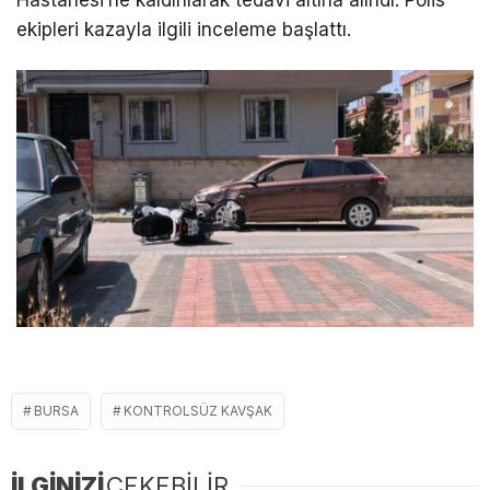
Hastanesi’ne kaldırılarak tedavi altına alındı. Polis
ekipleri kazayla ilgili inceleme başlattı.
BURSA
KONTROLSÜZ KAVŞAK
İLGİNİZİ
ÇEKEBİLİR