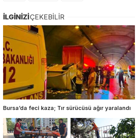
İLGİNİZİ
ÇEKEBİLİR
Bursa’da feci kaza; Tır sürücüsü ağır yaralandı