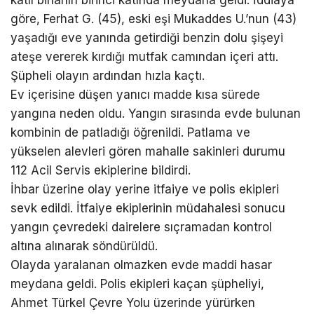
katlı binanın birinci katında meydana geldi. İddiaya
göre, Ferhat G. (45), eski eşi Mukaddes U.’nun (43)
yaşadığı eve yanında getirdiği benzin dolu şişeyi
ateşe vererek kırdığı mutfak camından içeri attı.
Şüpheli olayın ardından hızla kaçtı.
Ev içerisine düşen yanıcı madde kısa sürede
yangına neden oldu. Yangın sırasında evde bulunan
kombinin de patladığı öğrenildi. Patlama ve
yükselen alevleri gören mahalle sakinleri durumu
112 Acil Servis ekiplerine bildirdi.
İhbar üzerine olay yerine itfaiye ve polis ekipleri
sevk edildi. İtfaiye ekiplerinin müdahalesi sonucu
yangın çevredeki dairelere sıçramadan kontrol
altına alınarak söndürüldü.
Olayda yaralanan olmazken evde maddi hasar
meydana geldi. Polis ekipleri kaçan şüpheliyi,
Ahmet Türkel Çevre Yolu üzerinde yürürken