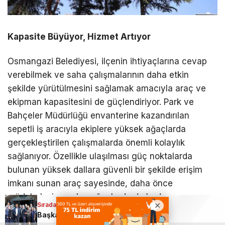
Kapasite Büyüyor, Hizmet Artıyor
Osmangazi Belediyesi, ilçenin ihtiyaçlarına cevap
verebilmek ve saha çalışmalarının daha etkin
şekilde yürütülmesini sağlamak amacıyla araç ve
ekipman kapasitesini de güçlendiriyor. Park ve
Bahçeler Müdürlüğü envanterine kazandırılan
sepetli iş aracıyla ekiplere yüksek ağaçlarda
gerçekleştirilen çalışmalarda önemli kolaylık
sağlanıyor. Özellikle ulaşılması güç noktalarda
bulunan yüksek dallara güvenli bir şekilde erişim
imkanı sunan araç sayesinde, daha önce
müdahalesi zor olan ağaçlarda da budama
Sıradaki Haber
çalışmaları daha hızlı ve kontrollü şekilde
Başkan Erkan Aydın; Osmangazi için 7/24 çalışıyoruz
gerçekleştirilebiliyor. Özellikle elektrik tellerinin ağaç