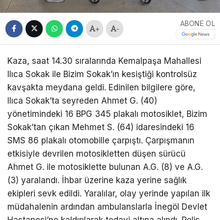
ABONE OL
+
-
Kaza, saat 14.30 sıralarında Kemalpaşa Mahallesi
Ilıca Sokak ile Bizim Sokak’ın kesiştiği kontrolsüz
kavşakta meydana geldi. Edinilen bilgilere göre,
Ilıca Sokak’ta seyreden Ahmet G. (40)
yönetimindeki 16 BPG 345 plakalı motosiklet, Bizim
Sokak’tan çıkan Mehmet S. (64) idaresindeki 16
SMS 86 plakalı otomobille çarpıştı. Çarpışmanın
etkisiyle devrilen motosikletten düşen sürücü
Ahmet G. ile motosiklette bulunan A.G. (8) ve A.G.
(3) yaralandı. İhbar üzerine kaza yerine sağlık
ekipleri sevk edildi. Yaralılar, olay yerinde yapılan ilk
müdahalenin ardından ambulanslarla İnegöl Devlet