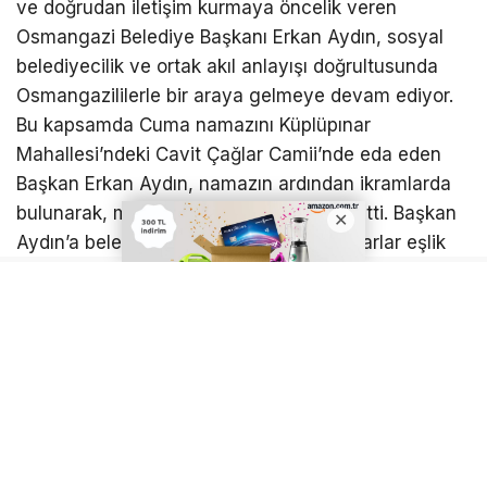
ve doğrudan iletişim kurmaya öncelik veren
Osmangazi Belediye Başkanı Erkan Aydın, sosyal
belediyecilik ve ortak akıl anlayışı doğrultusunda
Osmangazililerle bir araya gelmeye devam ediyor.
Bu kapsamda Cuma namazını Küplüpınar
Mahallesi’ndeki Cavit Çağlar Camii’nde eda eden
Başkan Erkan Aydın, namazın ardından ikramlarda
bulunarak, mahalle sakinleriyle sohbet etti. Başkan
Aydın’a belediye meclis üyeleri ve muhtarlar eşlik
etti. Samimi bir ortamda gerçekleşen buluşmada
vatandaşların aktardığı talep ve önerileri dikkatle
dinleyen Başkan Aydın, mahalle sakinlerinin
gündeme getirdiği konuları yerinde değerlendirdi.
Başkan Aydın daha sonra Küplüpınar Mahallesi’nde
faaliyet gösteren esnafı da ziyaret etti. Tek tek
uğradığı iş yerlerinde ilgiyle karşılanan Başkan
Aydın, esnafa hayırlı işler ve bol kazanç dileğinde