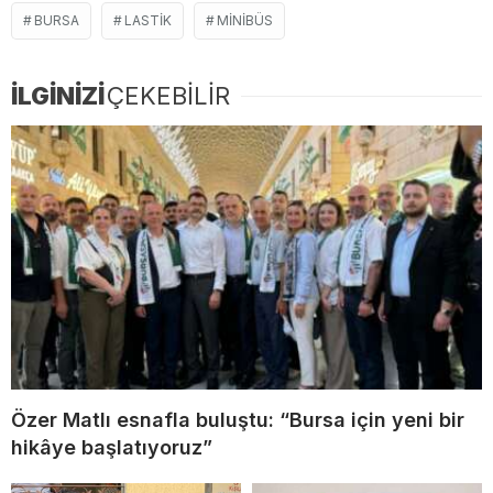
BURSA
LASTIK
MINIBÜS
İLGİNİZİ
ÇEKEBİLİR
Özer Matlı esnafla buluştu: “Bursa için yeni bir
hikâye başlatıyoruz”