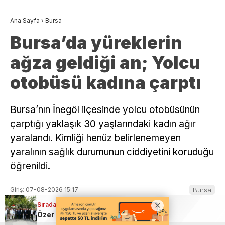
Ana Sayfa
›
Bursa
Bursa’da yüreklerin
ağza geldiği an; Yolcu
otobüsü kadına çarptı
Bursa’nın İnegöl ilçesinde yolcu otobüsünün
çarptığı yaklaşık 30 yaşlarındaki kadın ağır
yaralandı. Kimliği henüz belirlenemeyen
yaralının sağlık durumunun ciddiyetini koruduğu
öğrenildi.
Giriş: 07-08-2026 15:17
Bursa
Kaynak: İHA
Sıradaki Haber
Sıradaki Haber
Sıradaki Haber
Bursa’da tarihi eser kaçakçılarına geçit yok
Karacabey’de metruk yapılar tek tek yıkılıyor
Özer Matlı; Kadınlar BTSO meclisi ve yönetiminde çok daha aktif rol almalı