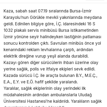
Kaza, sabah saat 07.19 sıralarında Bursa-İzmir
Karayolu’nun Görükle mevkii yakınlarında meydana
geldi. Edinilen bilgiye göre, İ.Ç. idaresindeki 16 S
1032 plakalı servis minibüsü Bursa istikametinden
İzmir yönüne seyir halindeyken lastiğinin patlaması
sonucu kontrolden çıktı. Savrulan minibüs önce yol
kenarındaki reklam levhalarına çarptı, ardından
elektrik direğine vurup yeşil alanda durabildi.
Kazayı gören diğer sürücülerin ihbarı üzerine olay
yerine sağlık, polis ve itfaiye ekipleri sevk edildi.
Kazada sürücü İ.Ç. ile araçta bulunan B.Y., M.E.Ç.,
E.A., E.Y. ve E.Ö. hafif şekilde yaralandı.
Yaralılar, sağlık ekiplerinin olay yerindeki ilk
müdahalesinin ardından ambulanslarla Uludağ
Üniversitesi Hastanesi’ne kaldırıldı. Yaralıların sağlık