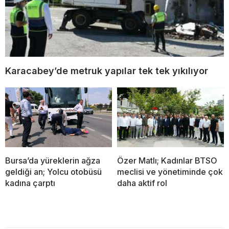
Karacabey’de metruk yapılar tek tek yıkılıyor
Bursa’da yüreklerin ağza
Özer Matlı; Kadınlar BTSO
geldiği an; Yolcu otobüsü
meclisi ve yönetiminde çok
kadına çarptı
daha aktif rol