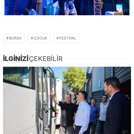
BURSA
ÇOCUK
FESTIVAL
İLGİNİZİ
ÇEKEBİLİR