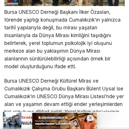
Bursa UNESCO Derneği Başkanı İlker Özaslan,
törende yaptığı konuşmada Cumalıkızık’ın yalnızca
tarihî yapılarıyla değil, bu mirası yaşatan
insanlarıyla da Dünya Mirası kimliğini taşıdığını
belirterek, yerel toplumun psikolojik iyi oluşunu
merkeze alan bu yaklaşımın Dünya Mirası
alanlarının sürdürülebilirliği açısından örnek bir
model oluşturduğunu ifade etti.
Bursa UNESCO Derneği Kültürel Miras ve
Cumalıkızık Çalışma Grubu Başkanı Bülent Uysal ise
Cumalıkızık’ın UNESCO Dünya Mirası Listesi’nde yer
alan ve yaşamın devam ettiği ender yerleşimlerden
biri olduğuna dikkat çekti. Yerel halkın görüşlerinin,
Sıradaki Haber
yaşam deneyimlerinin ve ziyaretçi yoğunluğunun
Nilüfer’de kapsamlı bir denetim; Kaldırımlar temizlendi
etkilerinin ilk kez bu kapsamda bilimsel yöntemlerle