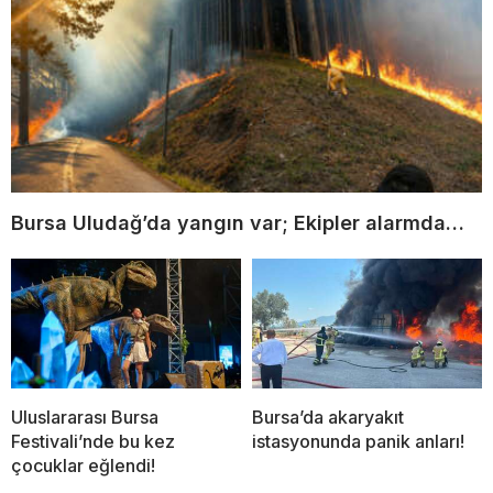
Bursa Uludağ’da yangın var; Ekipler alarmda…
Uluslararası Bursa
Bursa’da akaryakıt
Festivali’nde bu kez
istasyonunda panik anları!
çocuklar eğlendi!