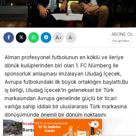
ABONE OL
+
-
Alman profesyonel futbolunun en köklü ve ileriye
dönük kulüplerinden biri olan 1. FC Nürnberg ile
sponsorluk anlaşması imzalayan Uludağ İçecek,
Avrupa futbolundaki ilk büyük ortaklığını başlattı.Bu
iş birliği, Uludağ İçecek’in geleneksel bir Türk
markasından Avrupa genelinde güçlü bir ticari
varlığa sahip iddialı bir uluslararası Türk markasına
dönüşümünde önemli bir dönüm noktasını
simgeliyor.
Sıradaki Haber
Sıradaki Haber
Uludağ İçecek’ten dev bir imza daha!
Bursa’nın 600 yıllık mirası sanatla geleceğe taşınıyor!