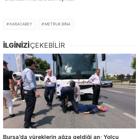
KARACABEY
METRUK BINA
İLGİNİZİ
ÇEKEBİLİR
Bursa’da yüreklerin ağza geldiği an; Yolcu