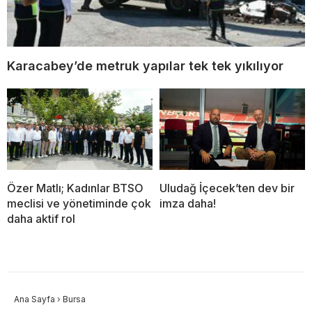
Karacabey’de metruk yapılar tek tek yıkılıyor
Özer Matlı; Kadınlar BTSO
Uludağ İçecek’ten dev bir
meclisi ve yönetiminde çok
imza daha!
daha aktif rol
Ana Sayfa
›
Bursa