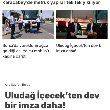
Karacabey’de metruk yapılar tek tek yıkılıyor
Bursa’da yüreklerin ağza
Uludağ İçecek’ten dev bir
geldiği an; Yolcu otobüsü
imza daha!
kadına çarptı
Ana Sayfa
›
Bursa
Uludağ İçecek’ten dev
bir imza daha!