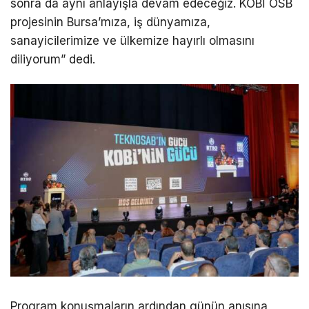
sonra da aynı anlayışla devam edeceğiz. KOBİ OSB
projesinin Bursa’mıza, iş dünyamıza,
sanayicilerimize ve ülkemize hayırlı olmasını
diliyorum” dedi.
Program konuşmaların ardından günün anısına