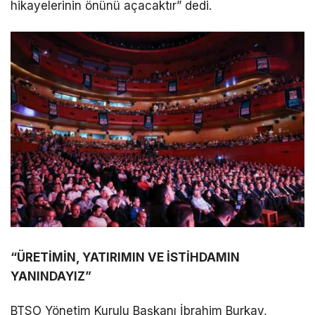
hikayelerinin önünü açacaktır” dedi.
“ÜRETİMİN, YATIRIMIN VE İSTİHDAMIN
YANINDAYIZ”
BTSO Yönetim Kurulu Başkanı İbrahim Burkay,