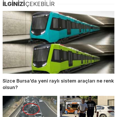
İLGİNİZİ
ÇEKEBİLİR
Sizce Bursa’da yeni raylı sistem araçları ne renk
olsun?