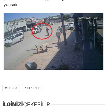
yansıdı.
BURSA
HIRSIZLIK
İLGİNİZİ
ÇEKEBİLİR