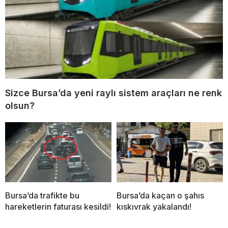
Sizce Bursa’da yeni raylı sistem araçları ne renk
olsun?
Bursa’da trafikte bu
Bursa’da kaçan o şahıs
hareketlerin faturası kesildi!
kıskıvrak yakalandı!