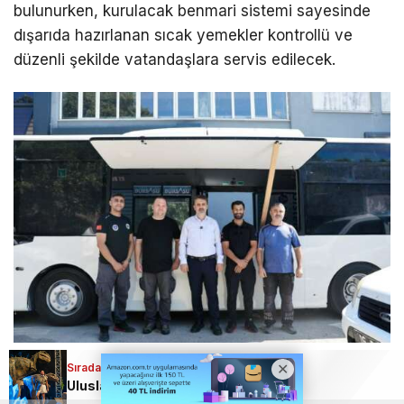
bulunurken, kurulacak benmari sistemi sayesinde
dışarıda hazırlanan sıcak yemekler kontrollü ve
düzenli şekilde vatandaşlara servis edilecek.
Sıradaki Haber
AFET SONRASINDA İLETİŞİM VE ERİŞİLEBİLİRLİK
Uluslararası Bursa Festivali’nde bu kez çocuklar eğlendi!