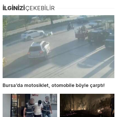
İLGİNİZİ
ÇEKEBİLİR
Bursa’da motosiklet, otomobile böyle çarptı!