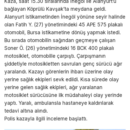
Kaza, saat 15.30 sıralarında İnegöl ile Alanyurt’u
bağlayan Köprülü Kavşak’ta meydana geldi.
Alanyurt istikametinden İnegöl yönüne seyir halinde
olan Fatih Y. (27) yönetimindeki 45 APE 575 plakalı
otomobil, Bursa istikametine dönüş yapmak istedi.
Bu sırada otomobilin sağından geçmeye çalışan
Soner Ö. (26) yönetimindeki 16 BCK 400 plakalı
motosiklet, otomobille çarpıştı. Çarpışmanın
şiddetiyle motosikletten savrulan genç sürücü ağır
yaralandı. Kazayı görenlerin ihbarı üzerine olay
yerine sağlık ekipleri sevk edildi. Kısa sürede olay
yerine gelen sağlık ekipleri, ağır yaralanan
motosiklet sürücüsüne ilk müdahaleyi olay yerinde
yaptı. Yaralı, ambulansla hastaneye kaldırılarak
tedavi altına alındı.
Polis kazayla ilgili inceleme başlattı.