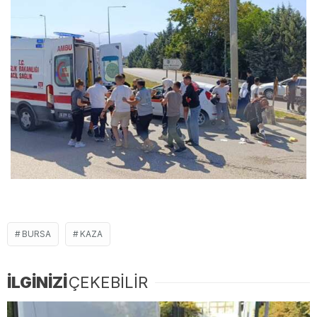
BURSA
KAZA
İLGİNİZİ
ÇEKEBİLİR