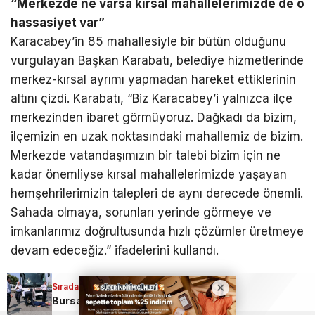
“Merkezde ne varsa kırsal mahallelerimizde de o
hassasiyet var”
Karacabey’in 85 mahallesiyle bir bütün olduğunu
vurgulayan Başkan Karabatı, belediye hizmetlerinde
merkez-kırsal ayrımı yapmadan hareket ettiklerinin
altını çizdi. Karabatı, “Biz Karacabey’i yalnızca ilçe
merkezinden ibaret görmüyoruz. Dağkadı da bizim,
ilçemizin en uzak noktasındaki mahallemiz de bizim.
Merkezde vatandaşımızın bir talebi bizim için ne
kadar önemliyse kırsal mahallelerimizde yaşayan
hemşehrilerimizin talepleri de aynı derecede önemli.
Sahada olmaya, sorunları yerinde görmeye ve
imkanlarımız doğrultusunda hızlı çözümler üretmeye
devam edeceğiz.” ifadelerini kullandı.
Sıradaki Haber
Bursa’da yüreklerin ağza geldiği an; Yolcu otobüsü kadına çarptı