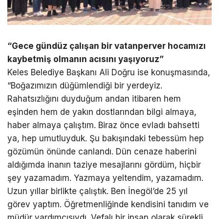
“Gece gündüz çalışan bir vatanperver hocamızı
kaybetmiş olmanın acısını yaşıyoruz”
Keles Belediye Başkanı Ali Doğru ise konuşmasında,
“Boğazımızın düğümlendiği bir yerdeyiz.
Rahatsızlığını duyduğum andan itibaren hem
eşinden hem de yakın dostlarından bilgi almaya,
haber almaya çalıştım. Biraz önce evladı bahsetti
ya, hep umutluyduk. Şu bakışındaki tebessüm hep
gözümün önünde canlandı. Dün cenaze haberini
aldığımda inanın taziye mesajlarını gördüm, hiçbir
şey yazamadım. Yazmaya yeltendim, yazamadım.
Uzun yıllar birlikte çalıştık. Ben İnegöl’de 25 yıl
görev yaptım. Öğretmenliğinde kendisini tanıdım ve
müdür yardımcısıydı. Vefalı bir insan olarak sürekli