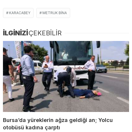
KARACABEY
METRUK BINA
İLGİNİZİ
ÇEKEBİLİR
Bursa’da yüreklerin ağza geldiği an; Yolcu
otobüsü kadına çarptı