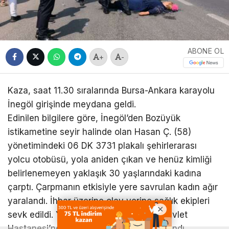
ABONE OL
+
-
Kaza, saat 11.30 sıralarında Bursa-Ankara karayolu
İnegöl girişinde meydana geldi.
Edinilen bilgilere göre, İnegöl’den Bozüyük
istikametine seyir halinde olan Hasan Ç. (58)
yönetimindeki 06 DK 3731 plakalı şehirlerarası
yolcu otobüsü, yola aniden çıkan ve henüz kimliği
belirlenemeyen yaklaşık 30 yaşlarındaki kadına
çarptı. Çarpmanın etkisiyle yere savrulan kadın ağır
yaralandı. İhbar üzerine olay yerine sağlık ekipleri
sevk edildi. Yaralı, ambulansla İnegöl Devlet
Hastanesi’ne kaldırılarak tedavi altına alındı.