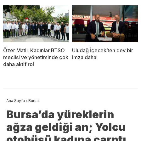
Özer Matlı; Kadınlar BTSO
Uludağ İçecek’ten dev bir
meclisi ve yönetiminde çok
imza daha!
daha aktif rol
Ana Sayfa
›
Bursa
Bursa’da yüreklerin
ağza geldiği an; Yolcu
otobüsü kadına çarptı