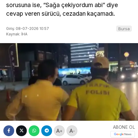
sorusuna ise, “Sağa çekiyordum abi” diye
cevap veren sürücü, cezadan kaçamadı.
Giriş: 08-07-2026 10:57
Bursa
Kaynak: İHA
ABONE OL
+
-