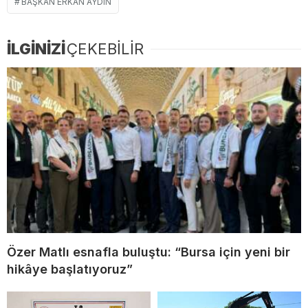
BAŞKAN ERKAN AYDIN
İLGİNİZİ
ÇEKEBİLİR
Özer Matlı esnafla buluştu: “Bursa için yeni bir
hikâye başlatıyoruz”