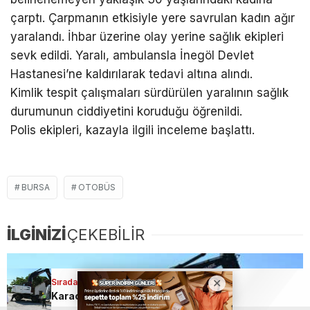
çarptı. Çarpmanın etkisiyle yere savrulan kadın ağır
yaralandı. İhbar üzerine olay yerine sağlık ekipleri
sevk edildi. Yaralı, ambulansla İnegöl Devlet
Hastanesi’ne kaldırılarak tedavi altına alındı.
Kimlik tespit çalışmaları sürdürülen yaralının sağlık
durumunun ciddiyetini koruduğu öğrenildi.
Polis ekipleri, kazayla ilgili inceleme başlattı.
BURSA
OTOBÜS
İLGİNİZİ
ÇEKEBİLİR
Sıradaki Haber
Sıradaki Haber
Bursa’da tarihi eser kaçakçılarına geçit yok
Karacabey’de metruk yapılar tek tek yıkılıyor