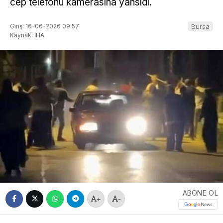
cep telefonu kamerasına yansıdı.
Giriş: 16-06-2026 09:57
Bursa
Kaynak: İHA
ABONE OL
+
-