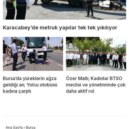
Karacabey’de metruk yapılar tek tek yıkılıyor
Bursa’da yüreklerin ağza
Özer Matlı; Kadınlar BTSO
geldiği an; Yolcu otobüsü
meclisi ve yönetiminde çok
kadına çarptı
daha aktif rol
Ana Sayfa
›
Bursa