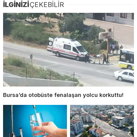
İLGİNİZİ
ÇEKEBİLİR
Bursa’da otobüste fenalaşan yolcu korkuttu!