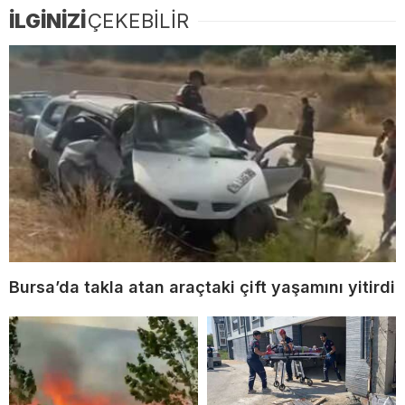
İLGİNİZİ
ÇEKEBİLİR
Bursa’da takla atan araçtaki çift yaşamını yitirdi