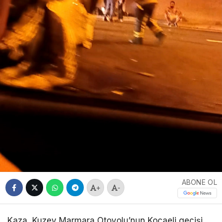
ABONE OL
+
-
Kaza, Kuzey Marmara Otoyolu’nun Kocaeli geçişi