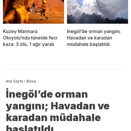
Kuzey Marmara
İnegöl’de orman yangını;
Otoyolu’nda tünelde feci
Havadan ve karadan
kaza: 3 ölü, 1 ağır yaralı
müdahale başlatıldı
Ana Sayfa
›
Bursa
İnegöl’de orman
yangını; Havadan ve
karadan müdahale
başlatıldı