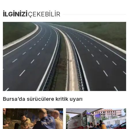
İLGİNİZİ
ÇEKEBİLİR
Bursa’da sürücülere kritik uyarı