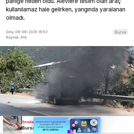
paniğe neden oldu. Alevlere teslim olan araç
kullanılamaz hale gelirken, yangında yaralanan
olmadı.
Giriş: 08-08-2026 16:53
Bursa
Kaynak: İHA
Sıradaki Haber
Bursa’da çay bahçesinde şaşırtan buluşma! Elleriyle besledi
ABONE OL
+
-