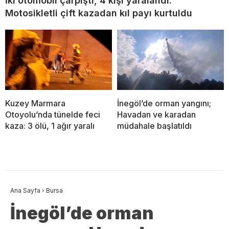
İki otomobil çarpıştı, 4 kişi yaralandı:
Motosikletli çift kazadan kıl payı kurtuldu
Kuzey Marmara
İnegöl’de orman yangını;
Otoyolu’nda tünelde feci
Havadan ve karadan
kaza: 3 ölü, 1 ağır yaralı
müdahale başlatıldı
Ana Sayfa
›
Bursa
İnegöl’de orman