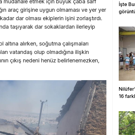
ına müdahale etmek için büyük çaba sarf
İşte Bu
ağın araç girişine uygun olmaması ve yer yer
görünt
kadar dar olması ekiplerin işini zorlaştırdı.
rında taşıyarak dar sokaklardan ilerleyip
l altına alırken, soğutma çalışmaları
lan vatandaş olup olmadığına ilişkin
ının çıkış nedeni henüz belirlenemezken,
Nilüfer
16 fark