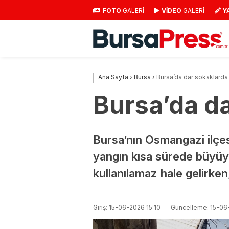
FOTO
GALERİ
VİDEO
GALERİ
Y
Ana Sayfa
›
Bursa
›
Bursa’da dar sokaklarda
Bursa’da d
Bursa’nın Osmangazi ilçe
yangın kısa sürede büyüy
kullanılamaz hale gelirke
Giriş: 15-06-2026 15:10
Güncelleme: 15-06