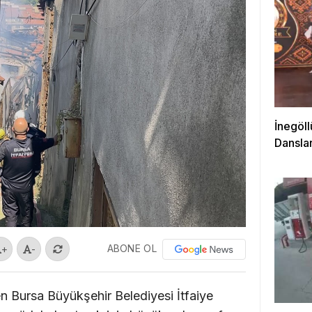
İnegöll
Danslar
ABONE OL
+
-
n Bursa Büyükşehir Belediyesi İtfaiye