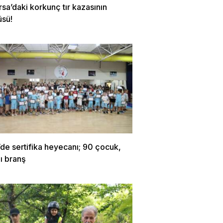
rsa’daki korkunç tır kazasının
üsü!
’de sertifika heyecanı; 90 çocuk,
lı branş