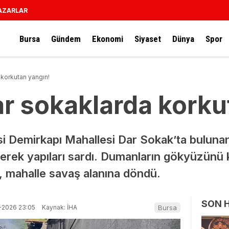
AZARLAR
Bursa
Gündem
Ekonomi
Siyaset
Dünya
Spor
 korkutan yangın!
ar sokaklarda korku
si Demirkapı Mahallesi Dar Sokak’ta buluna
erek yapıları sardı. Dumanların gökyüzünü k
n, mahalle savaş alanına döndü.
SON 
-2026 23:05
Kaynak: İHA
Bursa