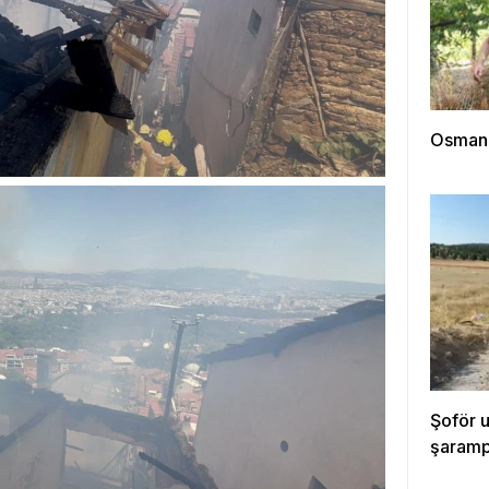
Osmanga
Şoför 
şarampo