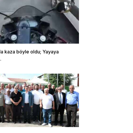
da kaza böyle oldu; Yayaya
…