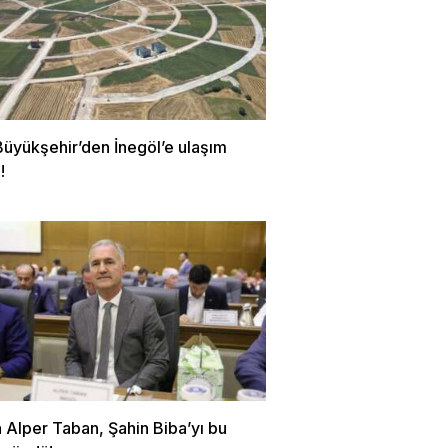
Büyükşehir’den İnegöl’e ulaşım
!
 Alper Taban, Şahin Biba’yı bu