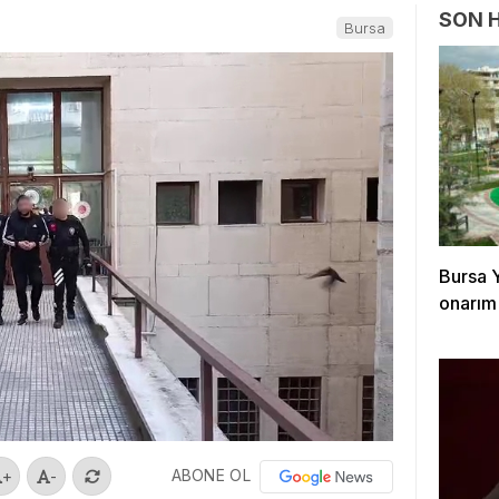
SON 
Bursa
Bursa Y
onarım 
ABONE OL
+
-