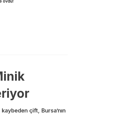
e övdü!
Minik
riyor
 kaybeden çift, Bursa’nın