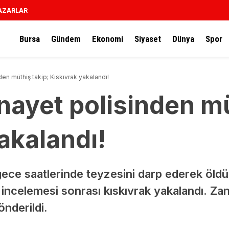
AZARLAR
Bursa
Gündem
Ekonomi
Siyaset
Dünya
Spor
den müthiş takip; Kıskıvrak yakalandı!
nayet polisinden mü
akalandı!
ce saatlerinde teyzesini darp ederek öldür
 incelemesi sonrası kıskıvrak yakalandı. Zan
nderildi.