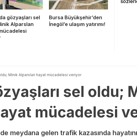
sözlerl
da gözyaşları sel
Bursa Büyükşehir’den
Minik Alparslan
İnegöl’e ulaşım yatırımı!
mücadelesi
r
oldu; Minik Alparslan hayat mücadelesi veriyor
zyaşları sel oldu; 
hayat mücadelesi ve
inde meydana gelen trafik kazasında hayatını