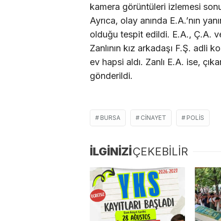
kamera görüntüleri izlemesi sonu
Ayrıca, olay anında E.A.’nın yan
olduğu tespit edildi. E.A., Ç.A. v
Zanlının kız arkadaşı F.Ş. adli ko
ev hapsi aldı. Zanlı E.A. ise, ç
gönderildi.
BURSA
CINAYET
POLIS
İLGİNİZİ
ÇEKEBİLİR