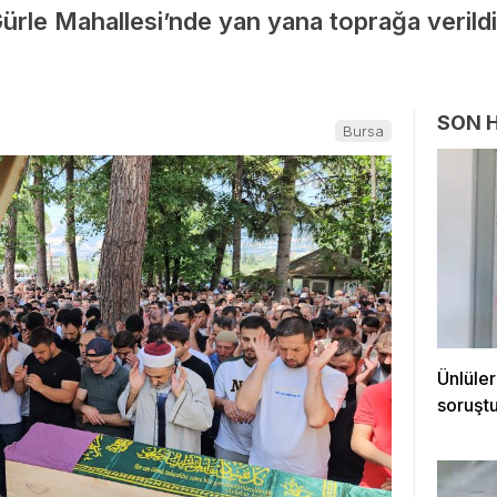
Gürle Mahallesi’nde yan yana toprağa veril
SON 
Bursa
Ünlüler
soruştu