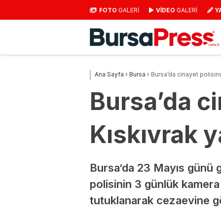
FOTO
GALERİ
VİDEO
GALERİ
Y
Ana Sayfa
›
Bursa
›
Bursa’da cinayet polisin
Bursa’da ci
Kıskıvrak y
Bursa’da 23 Mayıs günü ge
polisinin 3 günlük kamera
tutuklanarak cezaevine gö