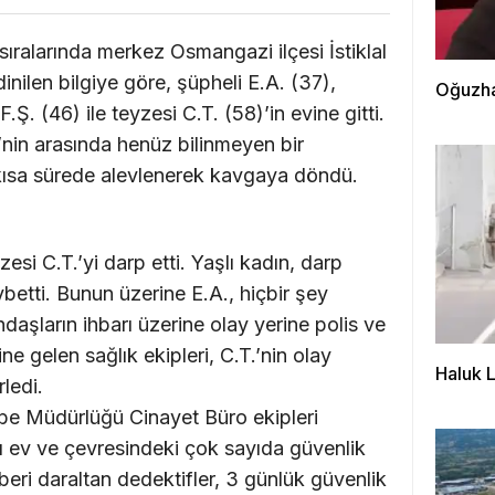
ıralarında merkez Osmangazi ilçesi İstiklal
nilen bilgiye göre, şüpheli E.A. (37),
Oğuzha
.Ş. (46) ile teyzesi C.T. (58)’in evine gitti.
.’nin arasında henüz bilinmeyen bir
kısa sürede alevlenerek kavgaya döndü.
si C.T.’yi darp etti. Yaşlı kadın, darp
betti. Bunun üzerine E.A., hiçbir şey
daşların ihbarı üzerine olay yerine polis ve
ine gelen sağlık ekipleri, C.T.’nin olay
Haluk 
rledi.
be Müdürlüğü Cinayet Büro ekipleri
 ev ve çevresindeki çok sayıda güvenlik
ri daraltan dedektifler, 3 günlük güvenlik