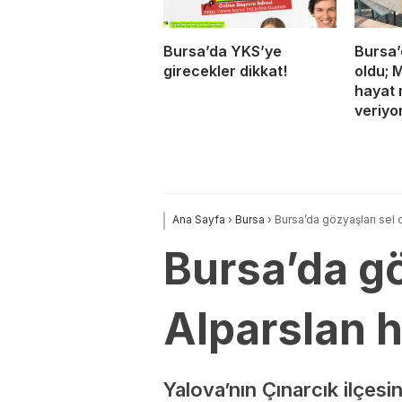
Bursa’da YKS’ye
Bursa’
girecekler dikkat!
oldu; 
hayat 
veriyo
Ana Sayfa
›
Bursa
›
Bursa’da gözyaşları sel 
Bursa’da gö
Alparslan 
Yalova’nın Çınarcık ilçes