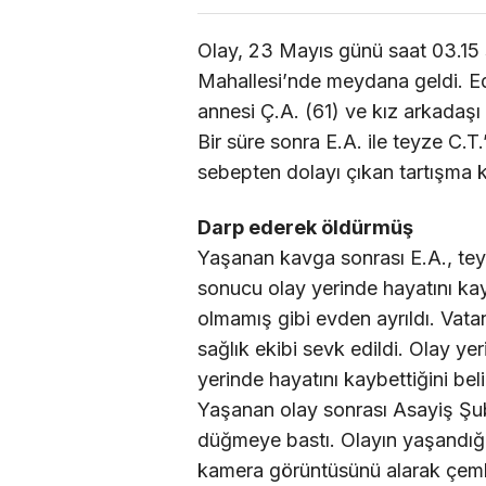
Olay, 23 Mayıs günü saat 03.15 s
Mahallesi’nde meydana geldi. Edi
annesi Ç.A. (61) ve kız arkadaşı F
Bir süre sonra E.A. ile teyze C.T
sebepten dolayı çıkan tartışma 
Darp ederek öldürmüş
Yaşanan kavga sonrası E.A., teyze
sonucu olay yerinde hayatını kay
olmamış gibi evden ayrıldı. Vatan
sağlık ekibi sevk edildi. Olay yer
yerinde hayatını kaybettiğini beli
Yaşanan olay sonrası Asayiş Şu
düğmeye bastı. Olayın yaşandığı
kamera görüntüsünü alarak çembe