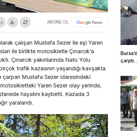
ABONE OL
+
-
olarak çalışan Mustafa Sezer ile eşi Yaren
lan ile birlikte motosikletle Çınarcık’a
Bursa’
ıktı. Çınarcık yakınlarında Nato Yolu
çarptı
irçok trafik kazasının yaşandığı kavşakta
e çarpan Mustafa Sezer idaresindeki
motosikletteki Yaren Sezer olay yerinde,
astanede hayatını kaybetti. Kazada 3
ğır yaralandı.