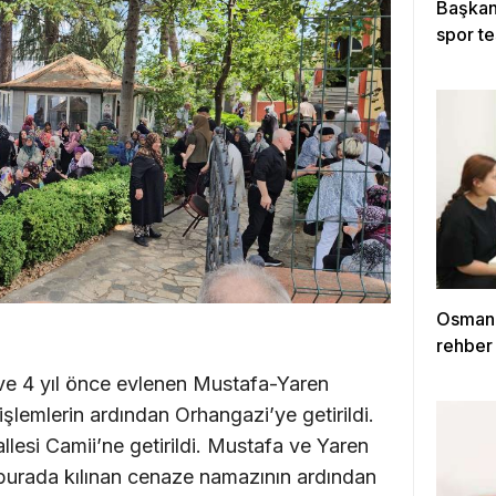
Başkan 
spor te
Osmang
rehber
ve 4 yıl önce evlenen Mustafa-Yaren
şlemlerin ardından Orhangazi’ye getirildi.
lesi Camii’ne getirildi. Mustafa ve Yaren
urada kılınan cenaze namazının ardından