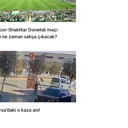
por-Shakhtar Donetsk maçı
ri ne zaman satışa çıkacak?
rsa’daki o kaza anı!