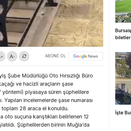
Bursas
biletle
ABONE OL
+
-
yiş Şube Müdürlüğü Oto Hırsızlığı Büro
 kaçağı ve hacizli araçların şase
” yöntemi) piyasaya süren şüphelilere
tı. Yapılan incelemelerde şase numarası
en toplam 28 araca el konuldu.
İşte Bu
oto suçuna karıştıkları belirlenen 12
atıldı. Şüphelilerden birinin Muğla’da