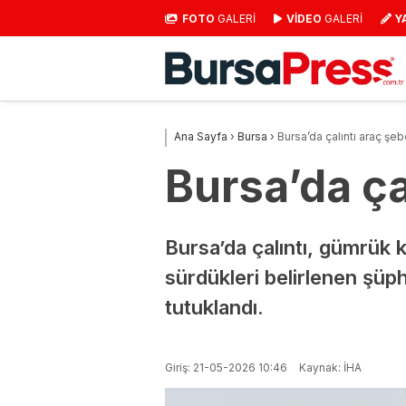
FOTO
GALERİ
VİDEO
GALERİ
Y
Ana Sayfa
›
Bursa
›
Bursa’da çalıntı araç şeb
Bursa’da ça
Bursa’da çalıntı, gümrük k
sürdükleri belirlenen şüp
tutuklandı.
Giriş: 21-05-2026 10:46
Kaynak: İHA