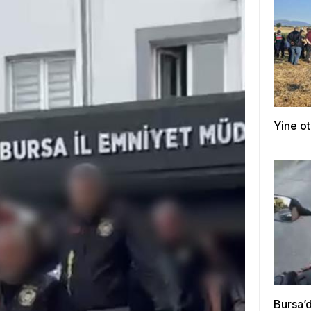
Yine ot
Bursa’