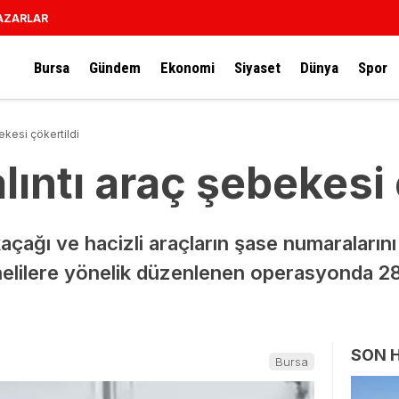
AZARLAR
Bursa
Gündem
Ekonomi
Siyaset
Dünya
Spor
ekesi çökertildi
lıntı araç şebekesi 
açağı ve hacizli araçların şase numaraların
helilere yönelik düzenlenen operasyonda 28 
SON 
Bursa