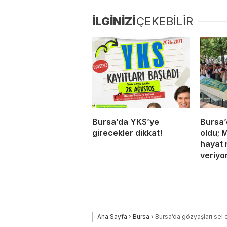
İLGİNİZİ
ÇEKEBİLİR
Bursa’da YKS’ye
Bursa’
girecekler dikkat!
oldu; 
hayat 
veriyo
Ana Sayfa
›
Bursa
›
Bursa’da gözyaşları sel 