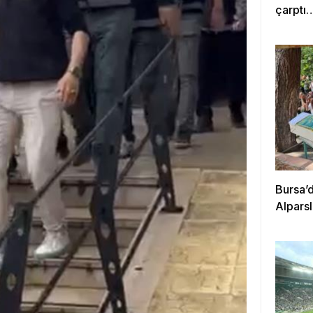
çarptı
Bursa’d
Alpars