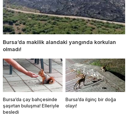
Bursa’da makilik alandaki yangında korkulan
olmadı!
Bursa’da çay bahçesinde
Bursa’da ilginç bir doğa
şaşırtan buluşma! Elleriyle
olayı!
besledi