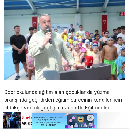
Spor okulunda eğitim alan çocuklar da yüzme
branşında geçirdikleri eğitim sürecinin kendileri için
oldukça verimli geçtiğini ifade etti. Eğitmenlerinin
kendileriyle yakından ilgilendiğini belirten çocuklar,
Sıradaki Haber
Sıradaki Haber
Sıradaki Haber
aldıkları eğitim sayesinde yüzme becerilerini
Bursa’da çay bahçesinde şaşırtan buluşma! Elleriyle besledi
Geleceğin yüzücüleri Osmangazi’de yetişiyor
Mustafa Keser, Bursa’dan rüzgar gibi geçti!