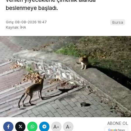
beslenmeye başladı.
Giriş: 08-08-2026 16:47
Bursa
Kaynak: İHA
ABONE OL
+
-