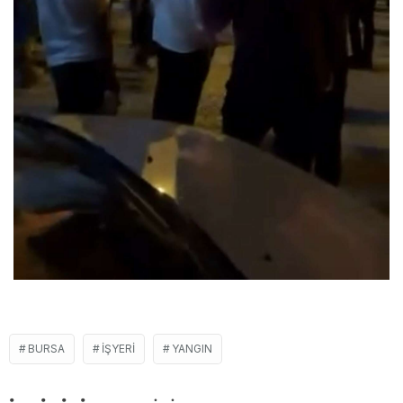
BURSA
IŞYERI
YANGIN