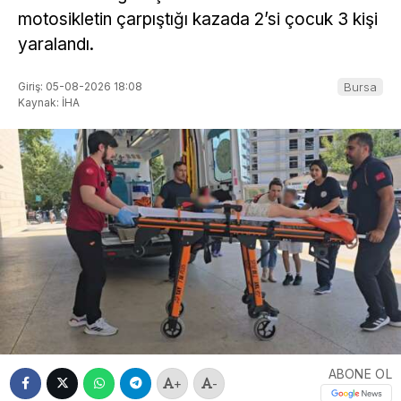
motosikletin çarpıştığı kazada 2’si çocuk 3 kişi
yaralandı.
Giriş: 05-08-2026 18:08
Bursa
Kaynak: İHA
ABONE OL
+
-