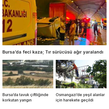
Bursa’da feci kaza; Tır sürücüsü ağır yaralandı
Bursa’da tavuk çiftliğinde
Osmangazi’de yeşil alanlar
korkutan yangın
için harekete geçildi