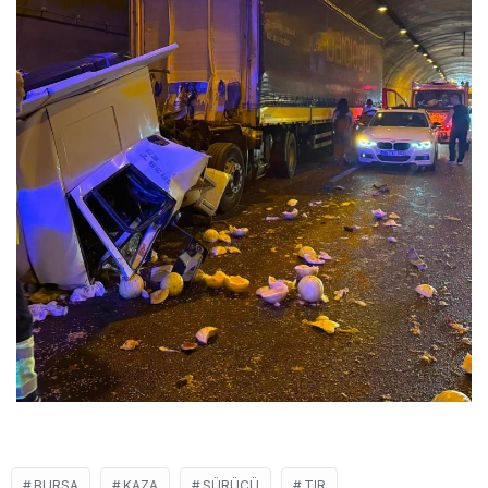
BURSA
KAZA
SÜRÜCÜ
TIR