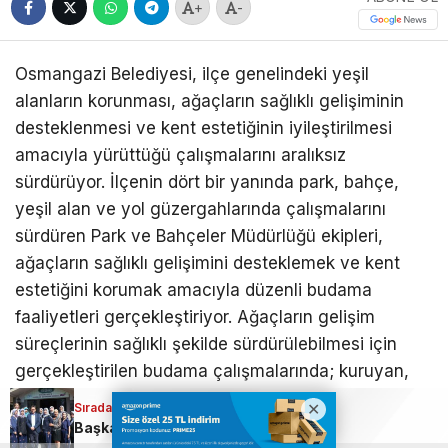
+
-
Osmangazi Belediyesi, ilçe genelindeki yeşil
alanların korunması, ağaçların sağlıklı gelişiminin
desteklenmesi ve kent estetiğinin iyileştirilmesi
amacıyla yürüttüğü çalışmalarını aralıksız
sürdürüyor. İlçenin dört bir yanında park, bahçe,
yeşil alan ve yol güzergahlarında çalışmalarını
sürdüren Park ve Bahçeler Müdürlüğü ekipleri,
ağaçların sağlıklı gelişimini desteklemek ve kent
estetiğini korumak amacıyla düzenli budama
faaliyetleri gerçekleştiriyor. Ağaçların gelişim
süreçlerinin sağlıklı şekilde sürdürülebilmesi için
gerçekleştirilen budama çalışmalarında; kuruyan,
hastalıklı, kırılma riski taşıyan ve çevreye zarar
Sıradaki Haber
Sıradaki Haber
verme ihtimali bulunan dallar ekipler tarafından
Osmangazi’de yeşil alanlar için harekete geçildi
Başkan Erkan Aydın; Osmangazi için 7/24 çalışıyoruz