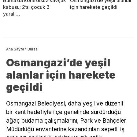
Bursa’da kontrolsüz kavşak
Osmangazi’de yeşil alanlar
kabusu; 2’si çocuk 3
için harekete geçildi
yaralı…
Ana Sayfa
›
Bursa
Osmangazi’de yeşil
alanlar için harekete
geçildi
Osmangazi Belediyesi, daha yeşil ve düzenli
bir kent hedefiyle ilçe genelinde sürdürdüğü
ağaç budama çalışmalarını, Park ve Bahçeler
Müdürlüğü envanterine kazandırılan sepetli iş