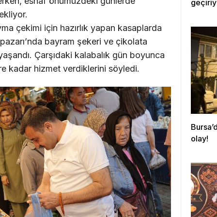
erken, esnaf önümüzdeki günlerde
geçiriy
kliyor.
ıyma çekimi için hazırlık yapan kasaplarda
zpazarı’nda bayram şekeri ve çikolata
yaşandı. Çarşıdaki kalabalık gün boyunca
e kadar hizmet verdiklerini söyledi.
Bursa’d
olay!