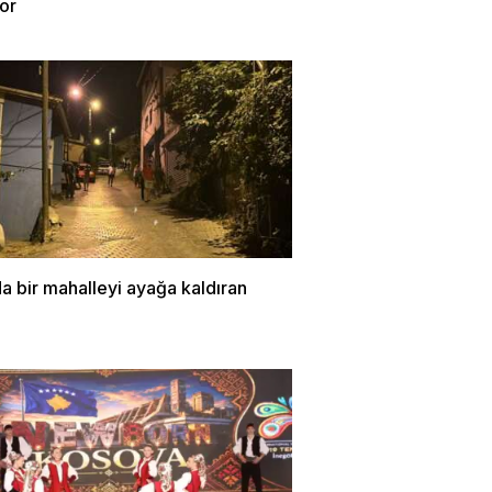
or
a bir mahalleyi ayağa kaldıran