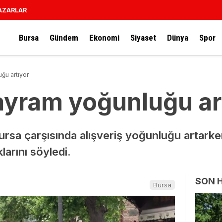
AZARLAR
Bursa
Gündem
Ekonomi
Siyaset
Dünya
Spor
ğu artıyor
ayram yoğunluğu ar
rsa çarşısında alışveriş yoğunluğu artarke
arını söyledi.
SON 
Bursa