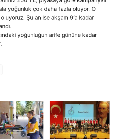
iyatımız 250 TL, piyasaya göre kampanyalı
ala yoğunluk çok daha fazla oluyor. O
 oluyoruz. Şu an ise akşam 9’a kadar
andı.
sındaki yoğunluğun arife gününe kadar
.