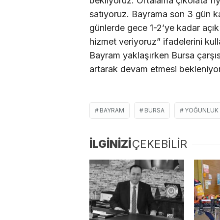
bekliyoruz. Ortalama çikolata f
satıyoruz. Bayrama son 3 gün k
günlerde gece 1-2’ye kadar açık
hizmet veriyoruz” ifadelerini kull
Bayram yaklaşırken Bursa çarşı
artarak devam etmesi bekleniyor
BAYRAM
BURSA
YOĞUNLUK
İLGİNİZİ
ÇEKEBİLİR