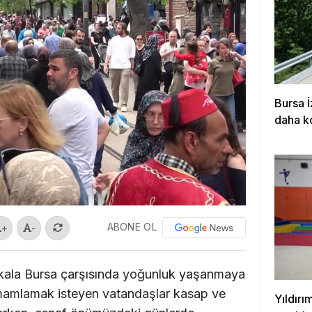
Bursa İ
daha k
ABONE OL
+
-
r kala Bursa çarşısında yoğunluk yaşanmaya
tamamlamak isteyen vatandaşlar kasap ve
Yıldırı