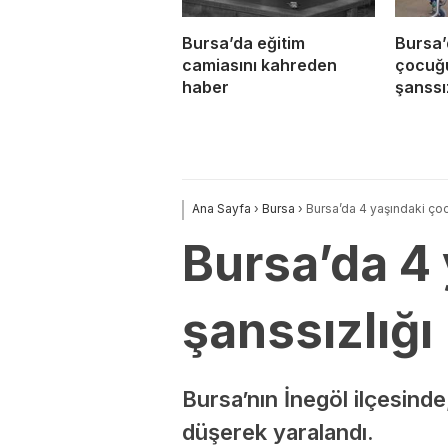
Bursa’da eğitim
Bursa’
camiasını kahreden
çocuğ
haber
şanssız
Ana Sayfa
›
Bursa
›
Bursa’da 4 yaşındaki ço
Bursa’da 4
şanssızlığı
Bursa’nın İnegöl ilçesind
düşerek yaralandı.