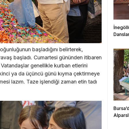
İnegöll
Danslar
ğunluğunun başladığını belirterek,
vaş başladı. Cumartesi gününden itibaren
Vatandaşlar genellikle kurban etlerini
ikinci ya da üçüncü günü kıyma çektirmeye
nmesi lazım. Taze işlendiği zaman etin tadı
Bursa’d
Alpars