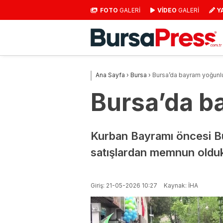
FOTO
GALERİ
VİDEO
GALERİ
Y
Ana Sayfa
›
Bursa
›
Bursa’da bayram yoğunlu
Bursa’da b
Kurban Bayramı öncesi Bu
satışlardan memnun oldukl
Giriş: 21-05-2026 10:27
Kaynak: İHA