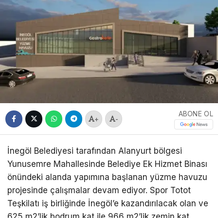
ABONE OL
+
-
İnegöl Belediyesi tarafından Alanyurt bölgesi
Yunusemre Mahallesinde Belediye Ek Hizmet Binası
önündeki alanda yapımına başlanan yüzme havuzu
projesinde çalışmalar devam ediyor. Spor Totot
Teşkilatı iş birliğinde İnegöl’e kazandırılacak olan ve
625 m2’lik bodrum kat ile 966 m2’lik zemin kat