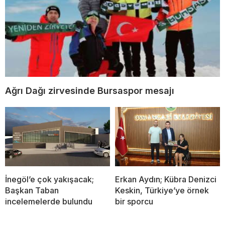
Ağrı Dağı zirvesinde Bursaspor mesajı
İnegöl’e çok yakışacak;
Erkan Aydın; Kübra Denizci
Başkan Taban
Keskin, Türkiye’ye örnek
incelemelerde bulundu
bir sporcu