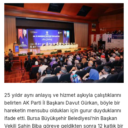
25 yıldır aynı anlayış ve hizmet aşkıyla çalıştıklarını
belirten AK Parti İl Başkanı Davut Gürkan, böyle bir
hareketin mensubu oldukları için gurur duyduklarını
ifade etti. Bursa Büyükşehir Belediyesi’nin Başkan
Vekili Şahin Biba göreve geldikten sonra 12 katlık bir