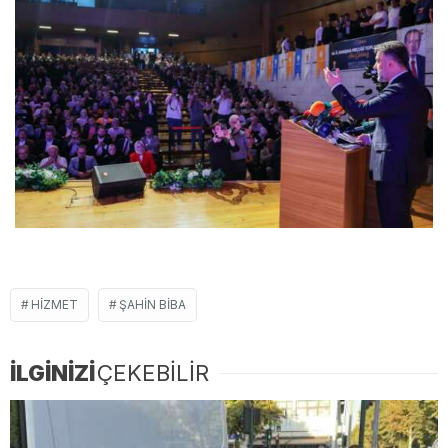
HIZMET
ŞAHIN BIBA
İLGİNİZİ
ÇEKEBİLİR