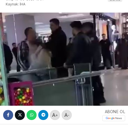
Kaynak: İHA
ABONE OL
+
-