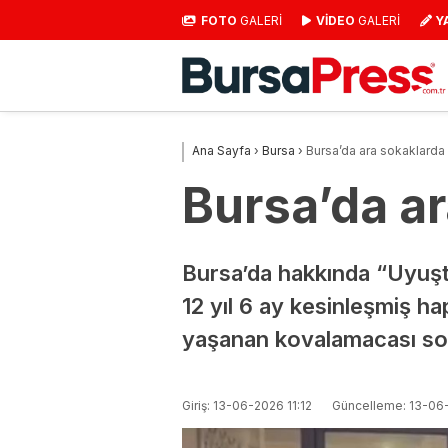
FOTO
GALERİ
VİDEO
GALERİ
Y
Ana Sayfa
›
Bursa
›
Bursa’da ara sokaklarda
Bursa’da a
Bursa’da hakkında “Uyuş
12 yıl 6 ay kesinleşmiş ha
yaşanan kovalamacası so
Giriş: 13-06-2026 11:12
Güncelleme: 13-06-