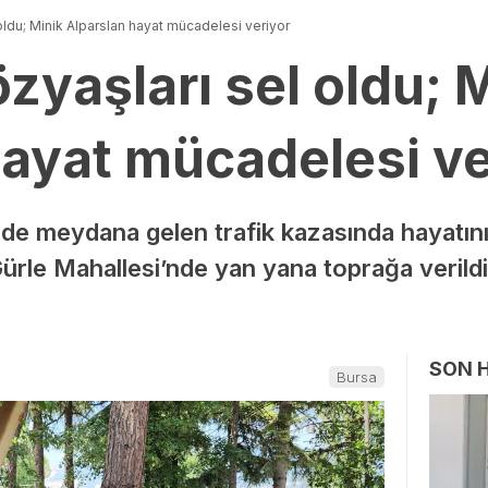
oldu; Minik Alparslan hayat mücadelesi veriyor
zyaşları sel oldu; 
hayat mücadelesi ve
inde meydana gelen trafik kazasında hayatını
Gürle Mahallesi’nde yan yana toprağa veril
SON 
Bursa