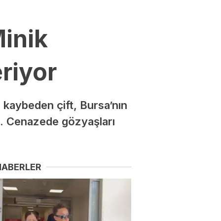
Minik
riyor
 kaybeden çift, Bursa’nın
di. Cenazede gözyaşları
HABERLER