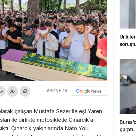
Ünlüler
soruştu
ABONE OL
+
-
olarak çalışan Mustafa Sezer ile eşi Yaren
lan ile birlikte motosikletle Çınarcık’a
Bursa’
ıktı. Çınarcık yakınlarında Nato Yolu
çarptı