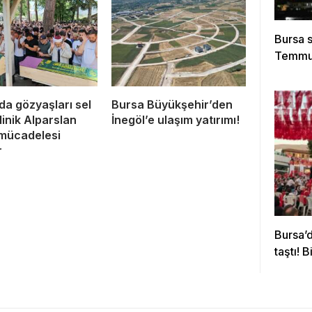
Bursa s
Temmuz 
da gözyaşları sel
Bursa Büyükşehir’den
Minik Alparslan
İnegöl’e ulaşım yatırımı!
mücadelesi
r
Bursa’
taştı! 