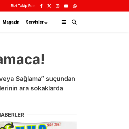
Bizi Takip Edin
Magazin
Servisler
lamaca!
a veya Sağlama” suçundan
lerinin ara sokaklarda
HABERLER