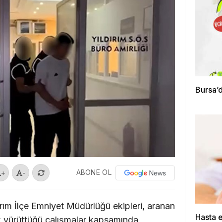
Bursa’d
ABONE OL
+
-
rım İlçe Emniyet Müdürlüğü ekipleri, aranan
Hasta 
k yürüttüğü çalışmalar kapsamında