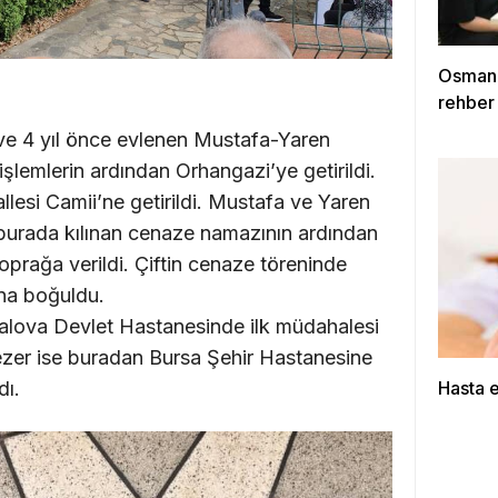
Osmang
rehber
ve 4 yıl önce evlenen Mustafa-Yaren
şlemlerin ardından Orhangazi’ye getirildi.
lesi Camii’ne getirildi. Mustafa ve Yaren
urada kılınan cenaze namazının ardından
prağa verildi. Çiftin cenaze töreninde
ına boğuldu.
alova Devlet Hastanesinde ilk müdahalesi
ezer ise buradan Bursa Şehir Hastanesine
Hasta 
dı.