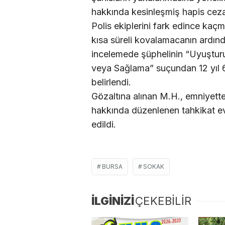
hakkında kesinleşmiş hapis cezas
Polis ekiplerini fark edince ka
kısa süreli kovalamacanın ardınd
incelemede şüphelinin “Uyuştur
veya Sağlama” suçundan 12 yıl 6 
belirlendi.
Gözaltına alınan M.H., emniyett
hakkında düzenlenen tahkikat evr
edildi.
BURSA
SOKAK
İLGİNİZİ
ÇEKEBİLİR