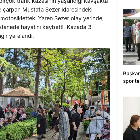
irçok trafik kazasının yaşandığı kavşakta
e çarpan Mustafa Sezer idaresindeki
motosikletteki Yaren Sezer olay yerinde,
astanede hayatını kaybetti. Kazada 3
ğır yaralandı.
Başkan 
spor te