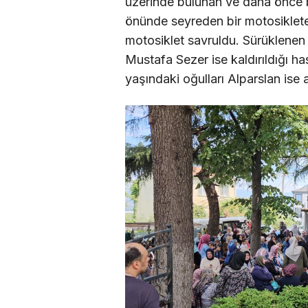
üzerinde bulunan ve daha önce b
önünde seyreden bir motosiklet
motosiklet savruldu. Sürüklenen 
Mustafa Sezer ise kaldırıldığı h
yaşındaki oğulları Alparslan ise a