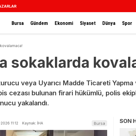
AZARLAR
Bursa
Gündem
Ekonomi
Siyaset
Dünya
Spor
 kovalamaca!
ra sokaklarda kova
turucu veya Uyarıcı Madde Ticareti Yapm
pis cezası bulunan firari hükümlü, polis ekip
nucu yakalandı.
SON 
2026 11:12
Kaynak: İHA
Bursa