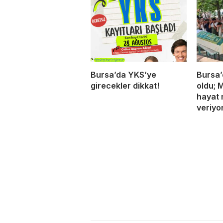
Bursa’da YKS’ye
Bursa’
girecekler dikkat!
oldu; 
hayat 
veriyo