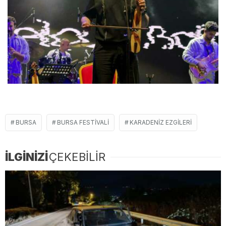
BURSA
BURSA FESTIVALI
KARADENIZ EZGILERI
İLGİNİZİ
ÇEKEBİLİR