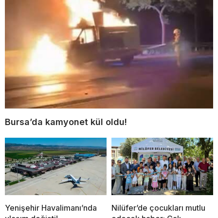
Bursa’da kamyonet kül oldu!
Yenişehir Havalimanı’nda
Nilüfer’de çocukları mutlu