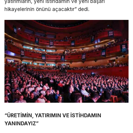
yatırımların, yeni istihdamın ve yeni başarı
hikayelerinin önünü açacaktır” dedi.
“ÜRETİMİN, YATIRIMIN VE İSTİHDAMIN
YANINDAYIZ”