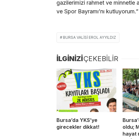
gazilerimizi rahmet ve minnetle 
ve Spor Bayramı’nı kutluyorum.”
BURSA VALISI EROL AYYILDIZ
İLGİNİZİ
ÇEKEBİLİR
Bursa’da YKS’ye
Bursa’
girecekler dikkat!
oldu; 
hayat 