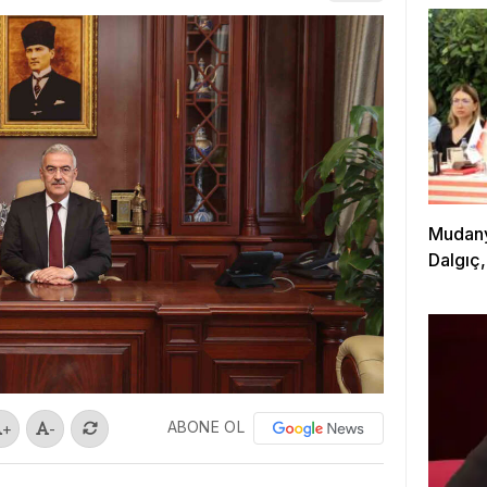
Mudanya
Dalgıç,
ABONE OL
+
-