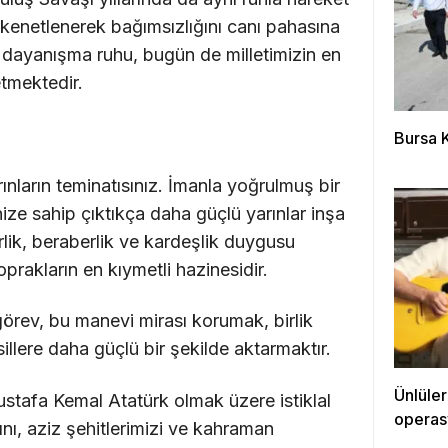
e kenetlenerek bağımsızlığını canı pahasına
dayanışma ruhu, bugün de milletimizin en
tmektedir.
Bursa 
rınların teminatısınız. İmanla yoğrulmuş bir
inize sahip çıktıkça daha güçlü yarınlar inşa
rlik, beraberlik ve kardeşlik duygusu
oprakların en kıymetli hazinesidir.
örev, bu manevi mirası korumak, birlik
lere daha güçlü bir şekilde aktarmaktır.
Ünlüle
stafa Kemal Atatürk olmak üzere istiklal
operas
ı, aziz şehitlerimizi ve kahraman