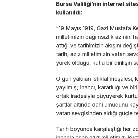
Bursa Valiliği’nin internet si
kullanıldı:
“19 Mayıs 1919, Gazi Mustafa K
milletimizin bağımsızlık azmini har
attığı ve tarihimizin akışını değ
tarih, aziz milletimizin vatan se
yürek olduğu, kutlu bir dirilişin 
O gün yakılan istiklal meşalesi,
yayılmış; inancı, kararlılığı ve b
ortak iradesiyle büyüyerek kurtul
şartlar altında dahi umudunu ka
vatan sevgisinden aldığı güçle t
Tarih boyunca karşılaştığı her zo
inançla aşan aziz milletimiz, Kur