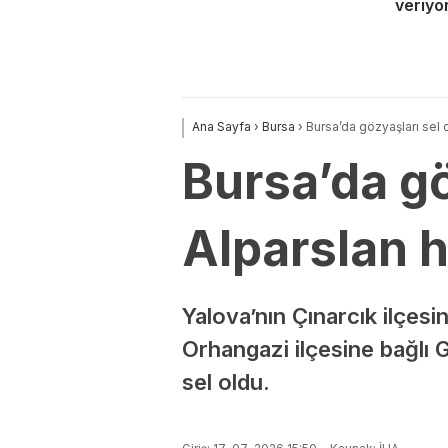
veriyo
Ana Sayfa
›
Bursa
›
Bursa’da gözyaşları sel 
Bursa’da gö
Alparslan 
Yalova’nın Çınarcık ilçes
Orhangazi ilçesine bağlı 
sel oldu.