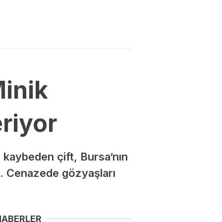
Minik
riyor
 kaybeden çift, Bursa’nın
di. Cenazede gözyaşları
HABERLER