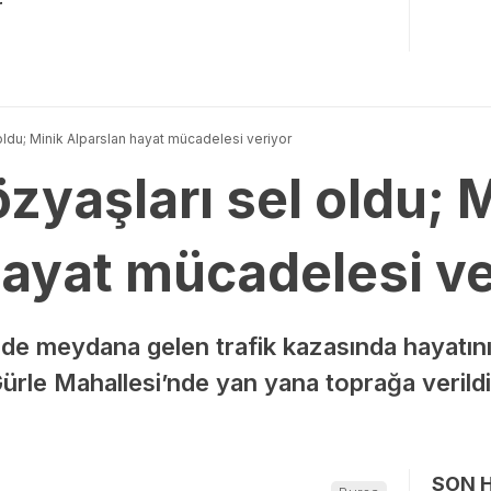
r
oldu; Minik Alparslan hayat mücadelesi veriyor
zyaşları sel oldu; 
hayat mücadelesi ve
inde meydana gelen trafik kazasında hayatını
Gürle Mahallesi’nde yan yana toprağa veril
SON 