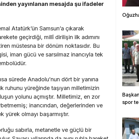
tesinden yayınlanan mesajda şu ifadeler
Oğuzha
emal Atatürk’ün Samsun’a çıkarak
ekete geçirdiği, millî dirilişin ilk adımını
iştiren müstesna bir dönüm noktasıdır. Bu
vgisi, iman gücü ve sarsılmaz inancıyla tek
sembolüdür.
 kısa sürede Anadolu’nun dört bir yanına
irlik ruhunu yüreğinde taşıyan milletimizin
Başkan 
uşun yolunu açmıştır. Milletimiz, en zor
spor te
ybetmemiş; inancından, değerlerinden ve
ek yürek olmayı başarmıştır.
rluğu sabırla, metanetle ve güçlü bir
tuluş Savaşı yıllarında da aynı ruhla hareket