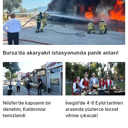
Bursa’da akaryakıt istasyonunda panik anları!
Nilüfer’de kapsamlı bir
İnegöl’de 4-6 Eylül tarihleri
denetim; Kaldırımlar
arasında yüzlerce lezzet
temizlendi
vitrine çıkacak!