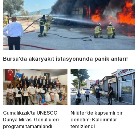
Bursa’da akaryakıt istasyonunda panik anları!
Cumalıkızık’ta UNESCO
Nilüfer’de kapsamlı bir
Dünya Mirası Gönüllüleri
denetim; Kaldırımlar
programı tamamlandı
temizlendi