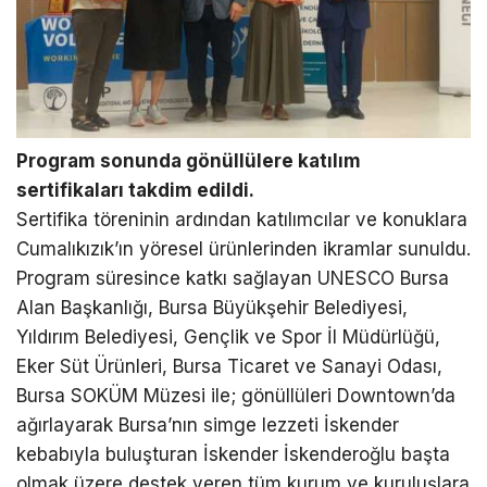
Program sonunda gönüllülere katılım
sertifikaları takdim edildi.
Sertifika töreninin ardından katılımcılar ve konuklara
Cumalıkızık’ın yöresel ürünlerinden ikramlar sunuldu.
Program süresince katkı sağlayan UNESCO Bursa
Alan Başkanlığı, Bursa Büyükşehir Belediyesi,
Yıldırım Belediyesi, Gençlik ve Spor İl Müdürlüğü,
Eker Süt Ürünleri, Bursa Ticaret ve Sanayi Odası,
Bursa SOKÜM Müzesi ile; gönüllüleri Downtown’da
ağırlayarak Bursa’nın simge lezzeti İskender
kebabıyla buluşturan İskender İskenderoğlu başta
olmak üzere destek veren tüm kurum ve kuruluşlara