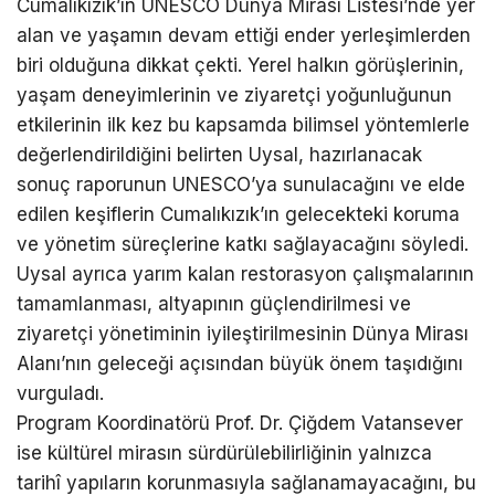
Cumalıkızık’ın UNESCO Dünya Mirası Listesi’nde yer
alan ve yaşamın devam ettiği ender yerleşimlerden
biri olduğuna dikkat çekti. Yerel halkın görüşlerinin,
yaşam deneyimlerinin ve ziyaretçi yoğunluğunun
etkilerinin ilk kez bu kapsamda bilimsel yöntemlerle
değerlendirildiğini belirten Uysal, hazırlanacak
sonuç raporunun UNESCO’ya sunulacağını ve elde
edilen keşiflerin Cumalıkızık’ın gelecekteki koruma
ve yönetim süreçlerine katkı sağlayacağını söyledi.
Uysal ayrıca yarım kalan restorasyon çalışmalarının
tamamlanması, altyapının güçlendirilmesi ve
ziyaretçi yönetiminin iyileştirilmesinin Dünya Mirası
Alanı’nın geleceği açısından büyük önem taşıdığını
vurguladı.
Program Koordinatörü Prof. Dr. Çiğdem Vatansever
ise kültürel mirasın sürdürülebilirliğinin yalnızca
tarihî yapıların korunmasıyla sağlanamayacağını, bu