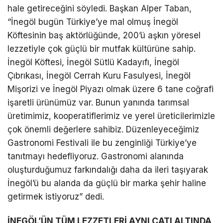
hale getireceğini söyledi. Başkan Alper Taban,
“İnegöl bugün Türkiye’ye mal olmuş İnegöl
Köftesinin baş aktörlüğünde, 200’ü aşkın yöresel
lezzetiyle çok güçlü bir mutfak kültürüne sahip.
İnegöl Köftesi, İnegöl Sütlü Kadayıfı, İnegöl
Çıbrıkası, İnegöl Cerrah Kuru Fasulyesi, İnegöl
Mişorizi ve İnegöl Piyazı olmak üzere 6 tane coğrafi
işaretli ürünümüz var. Bunun yanında tarımsal
üretimimiz, kooperatiflerimiz ve yerel üreticilerimizle
çok önemli değerlere sahibiz. Düzenleyeceğimiz
Gastronomi Festivali ile bu zenginliği Türkiye’ye
tanıtmayı hedefliyoruz. Gastronomi alanında
oluşturduğumuz farkındalığı daha da ileri taşıyarak
İnegöl’ü bu alanda da güçlü bir marka şehir haline
getirmek istiyoruz” dedi.
İNEGÖL’ÜN TÜM LEZZETLERİ AYNI ÇATI ALTINDA