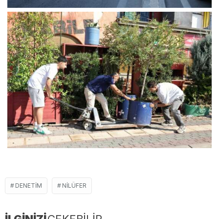
DENETIM
NILÜFER
İLGİNİZİ
ÇEKEBİLİR