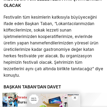
OLACAK
Festivalin tüm kesimlerin katkısıyla büyüyeceğini
ifade eden Başkan Taban, “Lokantacılarımızdan
köftecilerimize, sokak lezzeti sunan
işletmelerimizden kooperatiflerimize, evlerinde
üretim yapan hanımefendilerimizden yöresel ürün
üreticilerimize kadar gastronomiye değer katan
herkes festivalde yer alacak. Bu organizasyon
hepimizin festivali olacak. Şehrimizin tüm
lezzetlerini aynı çatı altında birlikte tanıtacağız” diye
konuştu.
BAŞKAN TABAN’DAN DAVET
Sıradaki Haber
İnegöllüleri ve çevre il ve ilçelerde yaşayan
Bursa Yıldırım’da binlerce çocuk sporla buluştu!
vatandaşları da şimdiden festivale davet eden